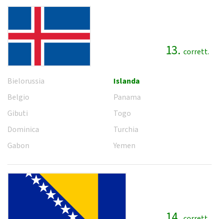
13.
corrett.
Bielorussia
Islanda
Belgio
Panama
Gibuti
Togo
Dominica
Turchia
Gabon
Yemen
14.
corrett.