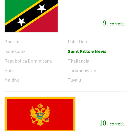
9.
corrett.
Bhutan
Palestina
Isole Cook
Saint Kitts e Nevis
Repubblica Dominicana
Thailandia
Haiti
Turkmenistan
Maldive
Tuvalu
10.
corrett.