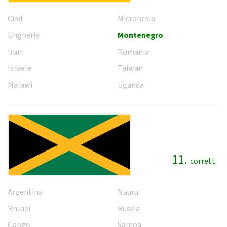
Ciad
Micronesia
Ungheria
Montenegro
Iran
Romania
Israele
Taiwan
Malawi
Uganda
11.
corrett.
Argentina
Nauru
Brunei
Russia
Congo
Samoa