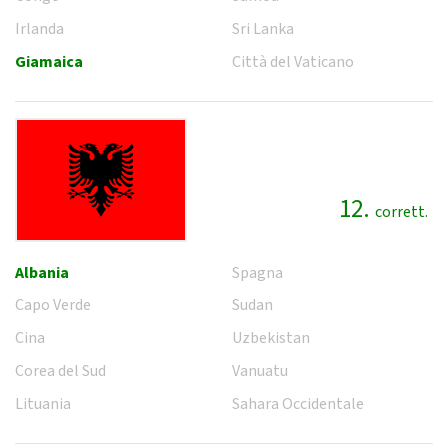
Irlanda
Sri Lanka
Giamaica
Città del Vaticano
12.
corrett.
Albania
Spagna
Capo Verde
Sudan
Cina
Uzbekistan
Corea del Sud
Vanuatu
Lituania
Sahara Occidentale