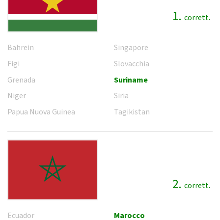
1.
corrett.
Bahrein
Singapore
Figi
Slovacchia
Grenada
Suriname
Niger
Siria
Papua Nuova Guinea
Tagikistan
2.
corrett.
Ecuador
Marocco