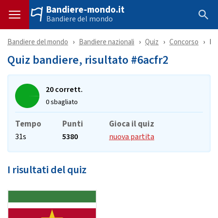
Bandiere-mondo.it
Bandiere del mondo
Bandiere del mondo
Bandiere nazionali
Quiz
Concorso
Ri
Quiz bandiere, risultato #6acfr2
20 corrett.
0 sbagliato
Tempo
Punti
Gioca il quiz
31s
5380
nuova partita
I risultati del quiz