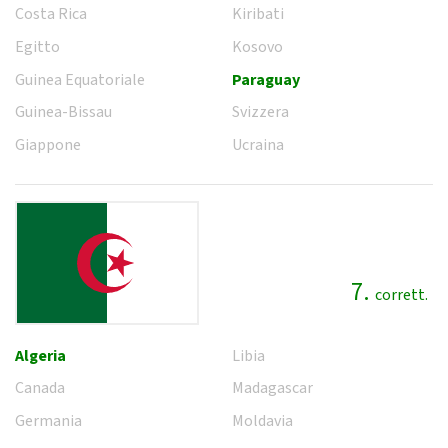
Costa Rica
Kiribati
Egitto
Kosovo
Guinea Equatoriale
Paraguay
Guinea-Bissau
Svizzera
Giappone
Ucraina
7.
corrett.
Algeria
Libia
Canada
Madagascar
Germania
Moldavia