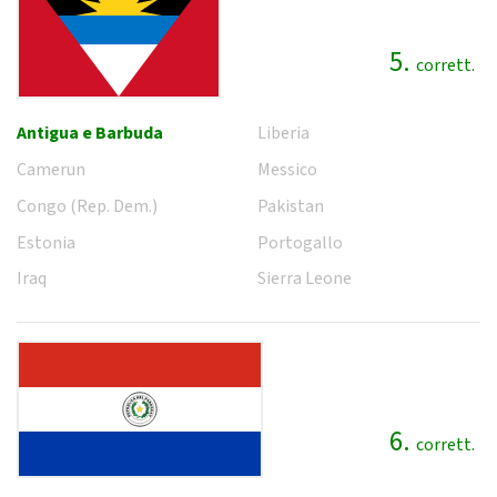
5.
corrett.
Antigua e Barbuda
Liberia
Camerun
Messico
Congo (Rep. Dem.)
Pakistan
Estonia
Portogallo
Iraq
Sierra Leone
6.
corrett.