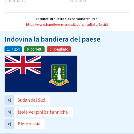
Danimarca
Somalia
I risultati di questo quiz saranno tenuti a:
https://www.bandiere-mondo.it/quiz/risultato/6acfr2
Indovina la bandiera del paese
1.
/ 254
0
corrett.
0
sbagliato
Sudan del Sud
a)
Isole Vergini britanniche
b)
Bielorussia
c)