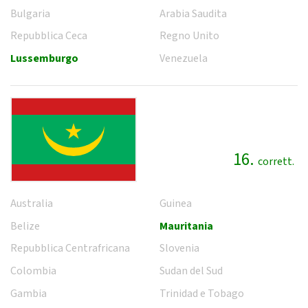
Bulgaria
Arabia Saudita
Repubblica Ceca
Regno Unito
Lussemburgo
Venezuela
16.
corrett.
Australia
Guinea
Belize
Mauritania
Repubblica Centrafricana
Slovenia
Colombia
Sudan del Sud
Gambia
Trinidad e Tobago