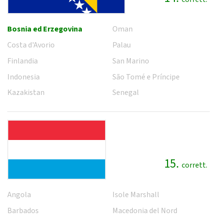
Bosnia ed Erzegovina
Oman
Costa d'Avorio
Palau
Finlandia
San Marino
Indonesia
São Tomé e Príncipe
Kazakistan
Senegal
15.
corrett.
Angola
Isole Marshall
Barbados
Macedonia del Nord