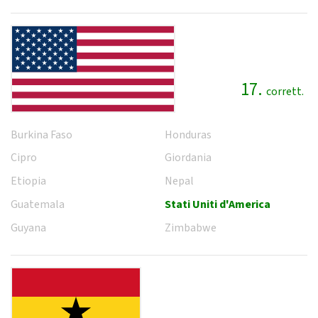
17.
corrett.
Burkina Faso
Honduras
Cipro
Giordania
Etiopia
Nepal
Guatemala
Stati Uniti d'America
Guyana
Zimbabwe