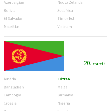
Azerbaigian
Nuova Zelanda
Bolivia
Sudafrica
El Salvador
Timor Est
Mauritius
Vietnam
20.
corrett.
Austria
Eritrea
Bangladesh
Malta
Cambogia
Birmania
Croazia
Nigeria