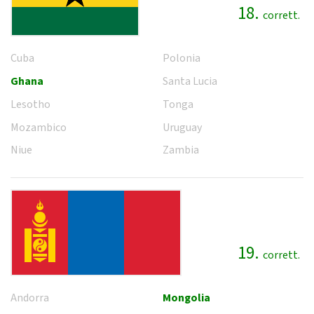
18.
corrett.
Cuba
Polonia
Ghana
Santa Lucia
Lesotho
Tonga
Mozambico
Uruguay
Niue
Zambia
19.
corrett.
Andorra
Mongolia