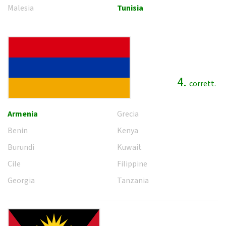
Malesia
Tunisia
4.
corrett.
Armenia
Grecia
Benin
Kenya
Burundi
Kuwait
Cile
Filippine
Georgia
Tanzania