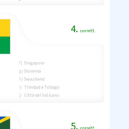
4.
corrett.
f)
Singapore
g)
Slovenia
h)
Swaziland
i)
Trinidad e Tobago
j)
Città del Vaticano
5.
corrett.