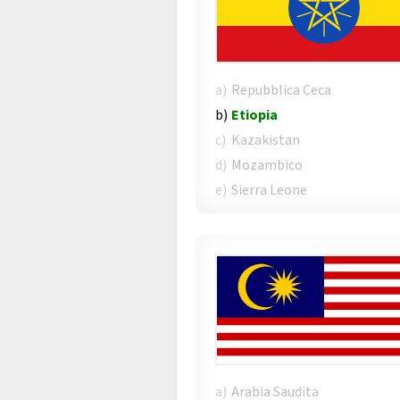
a)
Repubblica Ceca
b)
Etiopia
c)
Kazakistan
d)
Mozambico
e)
Sierra Leone
a)
Arabia Saudita