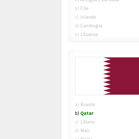
b)
Cile
c)
Islanda
d)
Cambogia
e)
Lituania
a)
Brasile
b)
Qatar
c)
Libano
d)
Mali