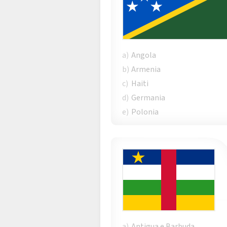
a)
Angola
b)
Armenia
c)
Haiti
d)
Germania
e)
Polonia
a)
Antigua e Barbuda