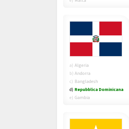
e)
Malta
a)
Algeria
b)
Andorra
c)
Bangladesh
d)
Repubblica Dominicana
e)
Gambia