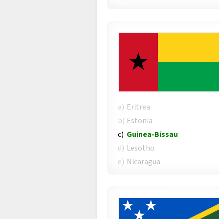
a)
Eritrea
b)
Estonia
c)
Guinea-Bissau
d)
Lesotho
e)
Nicaragua