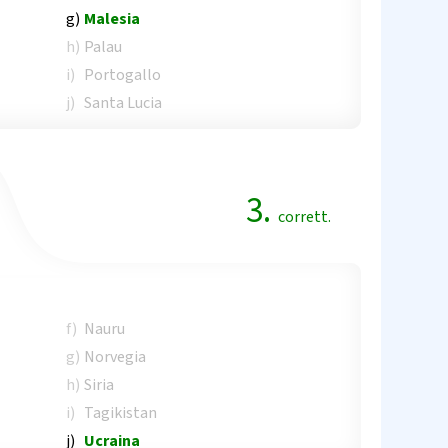
g)
Malesia
h)
Palau
i)
Portogallo
j)
Santa Lucia
3.
corrett.
f)
Nauru
g)
Norvegia
h)
Siria
i)
Tagikistan
j)
Ucraina