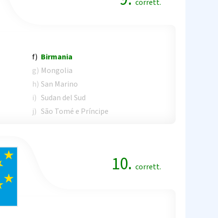
corrett.
f)
Birmania
g)
Mongolia
h)
San Marino
i)
Sudan del Sud
j)
São Tomé e Príncipe
10.
corrett.