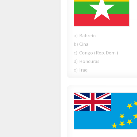
a)
Bahrein
b)
Cina
c)
Congo (Rep. Dem.)
d)
Honduras
e)
Iraq