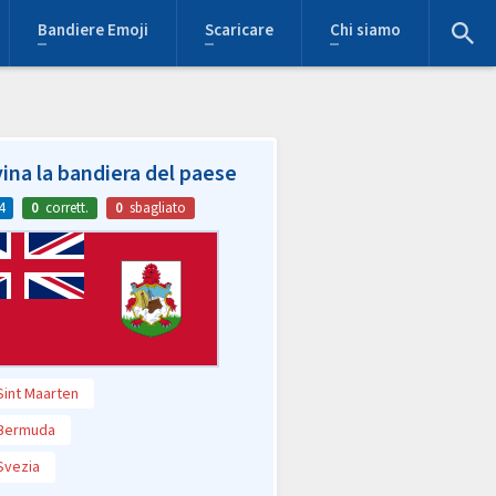
Bandiere Emoji
Scaricare
Chi siamo
ina la bandiera del paese
4
0
corrett.
0
sbagliato
Sint Maarten
Bermuda
Svezia