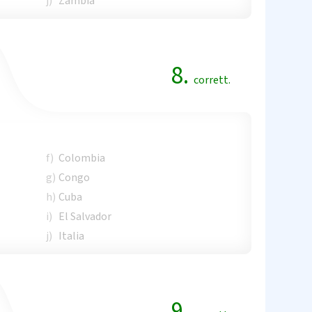
j)
Zambia
8.
corrett.
f)
Colombia
g)
Congo
h)
Cuba
i)
El Salvador
j)
Italia
9.