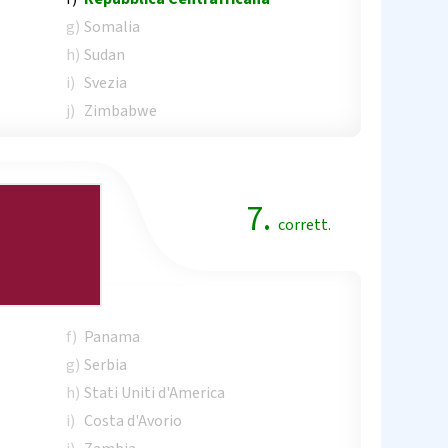
g)
Somalia
h)
Sudan
i)
Svezia
j)
Zimbabwe
7.
corrett.
f)
Panama
g)
Serbia
h)
Stati Uniti d'America
i)
Costa d'Avorio