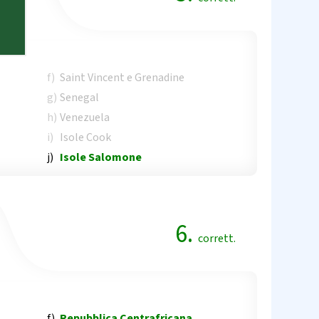
f)
Saint Vincent e Grenadine
g)
Senegal
h)
Venezuela
i)
Isole Cook
j)
Isole Salomone
6.
corrett.
f)
Repubblica Centrafricana