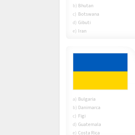
b)
Bhutan
c)
Botswana
d)
Gibuti
e)
Iran
a)
Bulgaria
b)
Danimarca
c)
Figi
d)
Guatemala
e)
Costa Rica