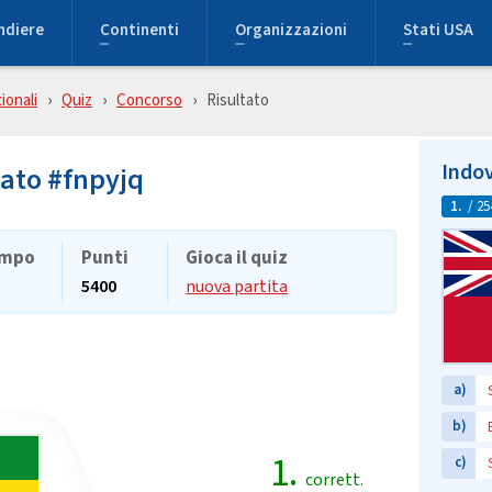
ndiere
Continenti
Organizzazioni
Stati USA
ionali
Quiz
Concorso
Risultato
Indov
tato #fnpyjq
1.
/ 25
mpo
Punti
Gioca il quiz
s
5400
nuova partita
a)
b)
1.
c)
corrett.