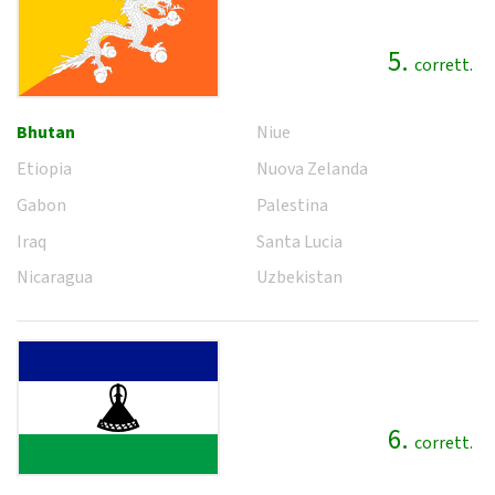
5.
corrett.
Bhutan
Niue
Etiopia
Nuova Zelanda
Gabon
Palestina
Iraq
Santa Lucia
Nicaragua
Uzbekistan
6.
corrett.