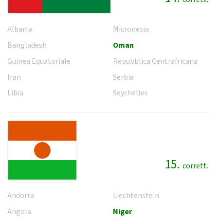
Albania
Micronesia
Bangladesh
Oman
Guinea Equatoriale
Repubblica Centrafricana
Iran
Serbia
Libia
Seychelles
15.
corrett.
Andorra
Liechtenstein
Angola
Niger