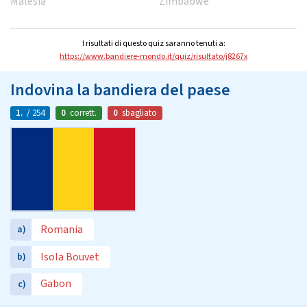
Malesia
Zimbabwe
I risultati di questo quiz saranno tenuti a:
https://www.bandiere-mondo.it/quiz/risultato/j8267x
Indovina la bandiera del paese
1.
/ 254
0
corrett.
0
sbagliato
Romania
a)
Isola Bouvet
b)
Gabon
c)