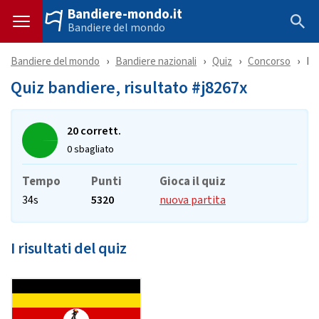
Bandiere-mondo.it
Bandiere del mondo
Bandiere del mondo
Bandiere nazionali
Quiz
Concorso
Ri
Quiz bandiere, risultato #j8267x
20 corrett.
0 sbagliato
Tempo
Punti
Gioca il quiz
34s
5320
nuova partita
I risultati del quiz