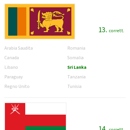
13.
corrett.
Arabia Saudita
Romania
Canada
Somalia
Libano
Sri Lanka
Paraguay
Tanzania
Regno Unito
Tunisia
14.
corrett.