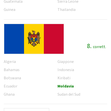
Guatemala
Sierra Leone
Guinea
Thailandia
8.
corrett.
Algeria
Giappone
Bahamas
Indonesia
Botswana
Kiribati
Ecuador
Moldavia
Ghana
Sudan del Sud