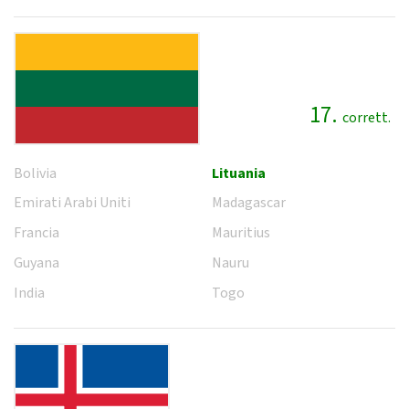
17.
corrett.
Bolivia
Lituania
Emirati Arabi Uniti
Madagascar
Francia
Mauritius
Guyana
Nauru
India
Togo