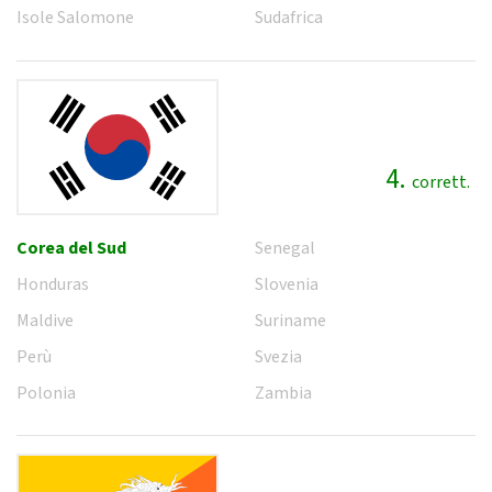
Isole Salomone
Sudafrica
4.
corrett.
Corea del Sud
Senegal
Honduras
Slovenia
Maldive
Suriname
Perù
Svezia
Polonia
Zambia