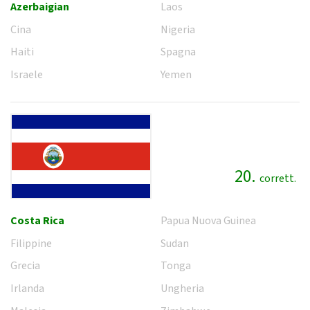
Azerbaigian
Laos
Cina
Nigeria
Haiti
Spagna
Israele
Yemen
20.
corrett.
Costa Rica
Papua Nuova Guinea
Filippine
Sudan
Grecia
Tonga
Irlanda
Ungheria