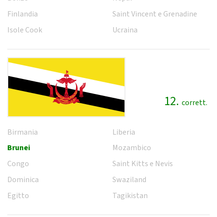
Finlandia
Saint Vincent e Grenadine
Isole Cook
Ucraina
12.
corrett.
Birmania
Liberia
Brunei
Mozambico
Congo
Saint Kitts e Nevis
Dominica
Swaziland
Egitto
Tagikistan