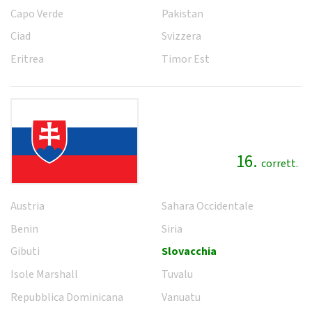
Capo Verde
Pakistan
Ciad
Svizzera
Eritrea
Timor Est
16.
corrett.
Austria
Sahara Occidentale
Benin
Siria
Gibuti
Slovacchia
Isole Marshall
Tuvalu
Repubblica Dominicana
Vanuatu