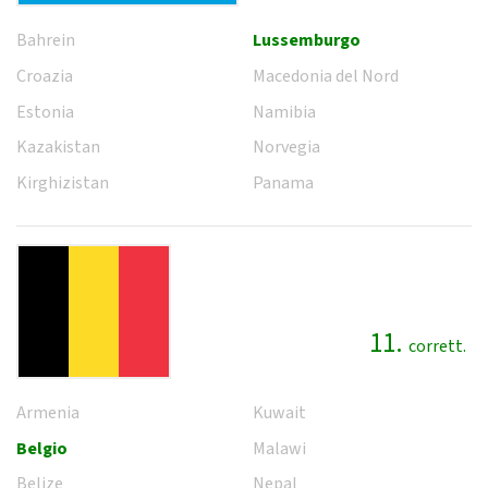
Bahrein
Lussemburgo
Croazia
Macedonia del Nord
Estonia
Namibia
Kazakistan
Norvegia
Kirghizistan
Panama
11.
corrett.
Armenia
Kuwait
Belgio
Malawi
Belize
Nepal