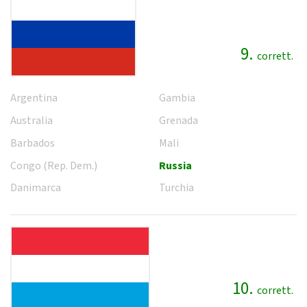
9.
corrett.
Argentina
Gambia
Australia
Grenada
Barbados
Mali
Congo (Rep. Dem.)
Russia
Danimarca
Turchia
10.
corrett.