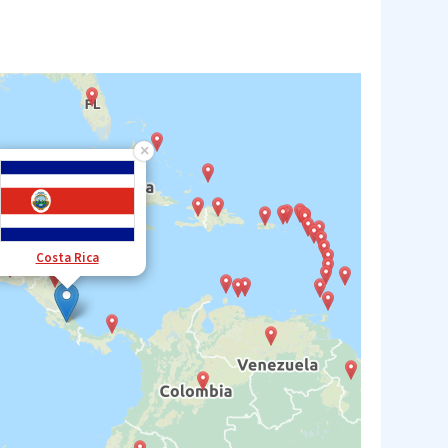
×
Costa Rica