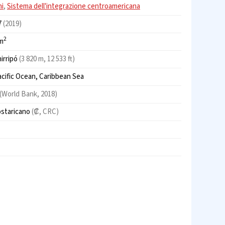
ni
,
Sistema dell'integrazione centroamericana
7
(2019)
2
km
irripó
(3 820 m, 12 533 ft)
cific Ocean, Caribbean Sea
(World Bank, 2018)
ostaricano
(₡, CRC)