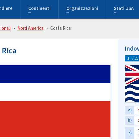
ndiere
Continenti
Organizzazioni
Stati USA
ionali
Nord America
Costa Rica
Indov
 Rica
1.
/ 25
a)
b)
c)