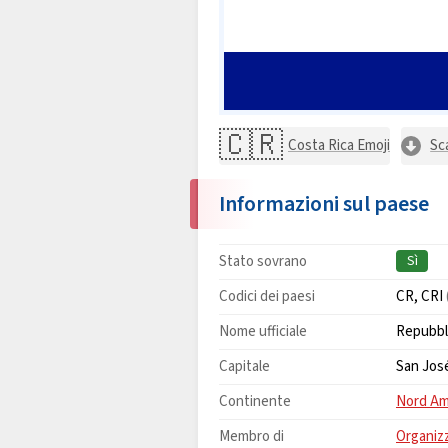
🇨🇷
Costa Rica Emoji
Sc
Informazioni sul paese
Stato sovrano
Sì
Codici dei paesi
CR, CRI
Nome ufficiale
Repubbli
Capitale
San Jos
Continente
Nord Am
Membro di
Organizz