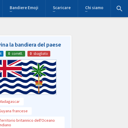
Bandiere Emoji
Scaricare
Chi siamo
ina la bandiera del paese
4
0
corrett.
0
sbagliato
Madagascar
Guyana francese
Territorio britannico dell'Oceano
Indiano