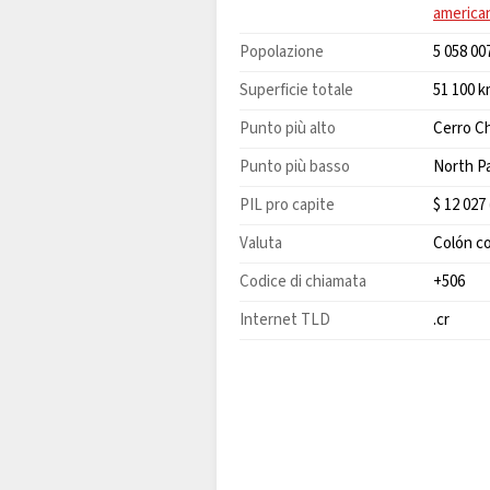
america
Popolazione
5 058 00
Superficie totale
51 100 
Punto più alto
Cerro Ch
Punto più basso
North Pa
PIL pro capite
$ 12 027
Valuta
Colón c
Codice di chiamata
+506
Internet TLD
.cr