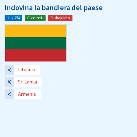
Indovina la bandiera del paese
1.
/ 254
0
corrett.
0
sbagliato
Lituania
a)
Sri Lanka
b)
Armenia
c)