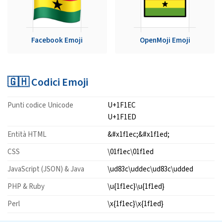
Facebook Emoji
OpenMoji Emoji
🇬🇭 Codici Emoji
Punti codice Unicode
U+1F1EC
U+1F1ED
Entità HTML
&#x1f1ec;&#x1f1ed;
CSS
\01f1ec\01f1ed
JavaScript (JSON) & Java
\ud83c\uddec\ud83c\udded
PHP & Ruby
\u{1f1ec}\u{1f1ed}
Perl
\x{1f1ec}\x{1f1ed}