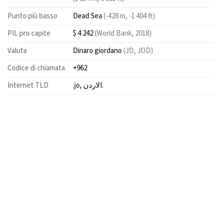
Punto più basso
Dead Sea
(-428 m, -1 404 ft)
PIL pro capite
$ 4 242
(World Bank, 2018)
Valuta
Dinaro giordano
(JD, JOD)
Codice di chiamata
+962
Internet TLD
.jo, الاردن.