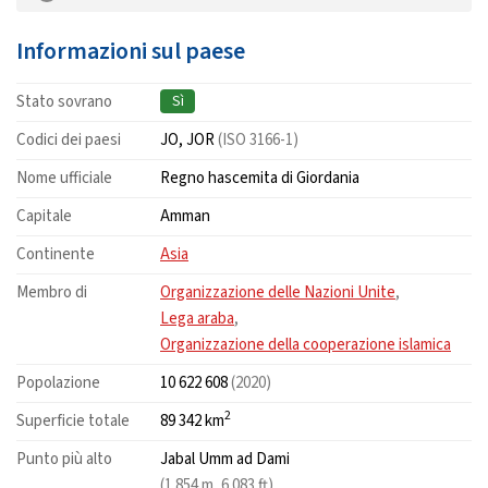
Informazioni sul paese
Stato sovrano
Sì
Codici dei paesi
JO, JOR
(ISO 3166-1)
Nome ufficiale
Regno hascemita di Giordania
Capitale
Amman
Continente
Asia
Membro di
Organizzazione delle Nazioni Unite
,
Lega araba
,
Organizzazione della cooperazione islamica
Popolazione
10 622 608
(2020)
2
Superficie totale
89 342 km
Punto più alto
Jabal Umm ad Dami
(1 854 m, 6 083 ft)