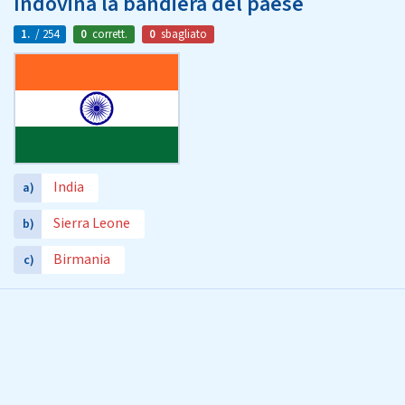
Indovina la bandiera del paese
1.
/ 254
0
corrett.
0
sbagliato
India
a)
Sierra Leone
b)
Birmania
c)