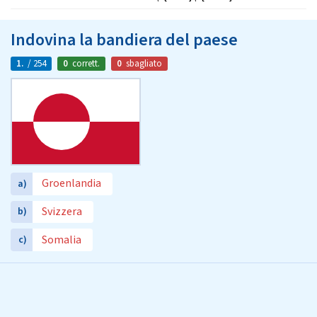
Indovina la bandiera del paese
1.
/ 254
0
corrett.
0
sbagliato
Groenlandia
a)
Svizzera
b)
Somalia
c)