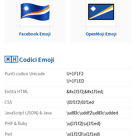
Facebook Emoji
OpenMoji Emoji
🇲🇭 Codici Emoji
Punti codice Unicode
U+1F1F2
U+1F1ED
Entità HTML
&#x1f1f2;&#x1f1ed;
CSS
\01f1f2\01f1ed
JavaScript (JSON) & Java
\ud83c\uddf2\ud83c\udded
PHP & Ruby
\u{1f1f2}\u{1f1ed}
Perl
\x{1f1f2}\x{1f1ed}