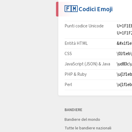
🇫🇲 Codici Emoji
Punti codice Unicode
U+1F1E
U+1F1F
Entità HTML
&#x1f1e
CSS
\01f1eb\
JavaScript (JSON) & Java
\ud83c\
PHP & Ruby
\u{1f1eb
Perl
\x{1f1eb
BANDIERE
Bandiere del mondo
Tutte le bandiere nazionali