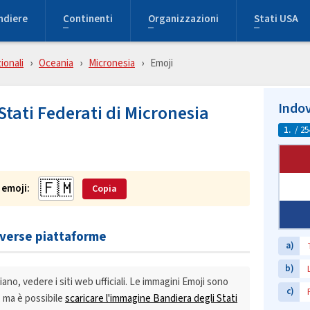
ndiere
Continenti
Organizzazioni
Stati USA
ionali
Oceania
Micronesia
Emoji
Indov
Stati Federati di Micronesia
1.
/ 25
 emoji:
Copia
iverse piattaforme
a)
b)
ano, vedere i siti web ufficiali. Le immagini Emoji sono
c)
e, ma è possibile
scaricare l'immagine Bandiera degli Stati