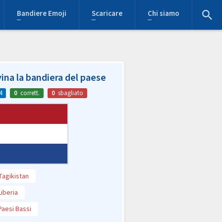
Bandiere Emoji
Scaricare
Chi siamo
ina la bandiera del paese
4
0
corrett.
0
sbagliato
Tagikistan
Liberia
Paesi Bassi