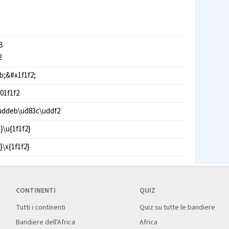
B
2
b;&#x1f1f2;
01f1f2
uddeb\ud83c\uddf2
}\u{1f1f2}
}\x{1f1f2}
CONTINENTI
QUIZ
Tutti i continenti
Quiz su tutte le bandiere
Bandiere dell'Africa
Africa