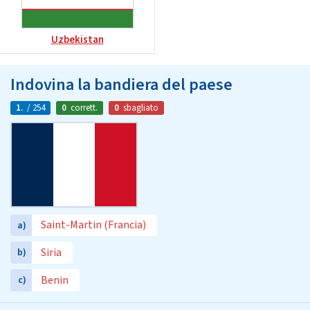
Uzbekistan
Indovina la bandiera del paese
1.
/ 254
0
corrett.
0
sbagliato
Saint-Martin (Francia)
a)
Siria
b)
Benin
c)