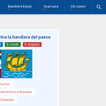
Bandiere Emoji
Scaricare
Chi siamo
ina la bandiera del paese
4
0
corrett.
0
sbagliato
Turchia
Saint-Pierre e Miquelon
Thailandia