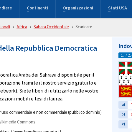
ndiere
Continenti
Organizzazioni
Stati USA
ionali
Africa
Sahara Occidentale
Scaricare
Indov
 della Repubblica Democratica
1.
/ 25
cratica Araba dei Sahrawi disponibile per il
orazione tramite il nostro servizio gratuito e
work). Siete liberi di utilizzarlo nelle vostre
cazioni mobili e tesi di laurea.
a)
 uso commerciale e non commerciale (pubblico dominio)
b)
Wikimedia Commons
c)
 https://www.bandiere-mondo.it