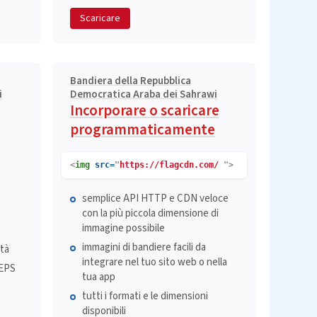
Scaricare
Bandiera della Repubblica
i
Democratica Araba dei Sahrawi
Incorporare o scaricare
programmaticamente
<
img
src=
"
https://flagcdn.com/
">
semplice API HTTP e CDN veloce
con la più piccola dimensione di
immagine possibile
immagini di bandiere facili da
ità
integrare nel tuo sito web o nella
 EPS
tua app
tutti i formati e le dimensioni
disponibili