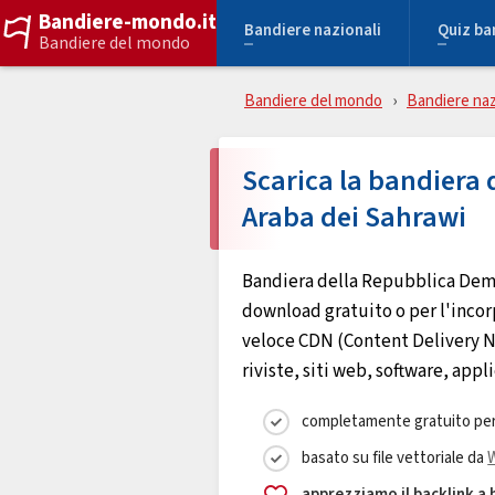
Bandiere-mondo.it
Bandiere nazionali
Quiz ba
Bandiere del mondo
Bandiere del mondo
Bandiere naz
Scarica la bandiera
Araba dei Sahrawi
Bandiera della Repubblica Demo
download gratuito o per l'incorp
veloce CDN (Content Delivery Net
riviste, siti web, software, appli
completamente gratuito per
basato su file vettoriale da
apprezziamo il backlink a