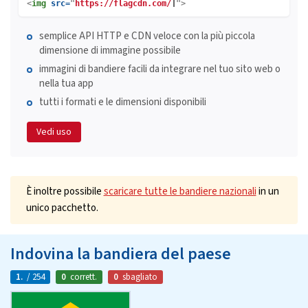
<
img
src=
"
https://flagcdn.com/
">
semplice API HTTP e CDN veloce con la più piccola
dimensione di immagine possibile
immagini di bandiere facili da integrare nel tuo sito web o
nella tua app
tutti i formati e le dimensioni disponibili
Vedi uso
È inoltre possibile
scaricare tutte le bandiere nazionali
in un
unico pacchetto.
Indovina la bandiera del paese
1.
/ 254
0
corrett.
0
sbagliato