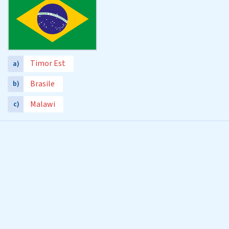
Timor Est
a)
Brasile
b)
Malawi
c)