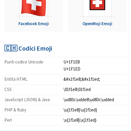
Facebook Emoji
OpenMoji Emoji
🇨🇭 Codici Emoji
Punti codice Unicode
U+1F1E8
U+1F1ED
Entità HTML
&#x1f1e8;&#x1f1ed;
CSS
\01f1e8\01f1ed
JavaScript (JSON) & Java
\ud83c\udde8\ud83c\udded
PHP & Ruby
\u{1f1e8}\u{1f1ed}
Perl
\x{1f1e8}\x{1f1ed}