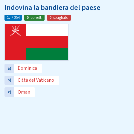
Indovina la bandiera del paese
1.
/ 254
0
corrett.
0
sbagliato
Dominica
a)
Città del Vaticano
b)
Oman
c)