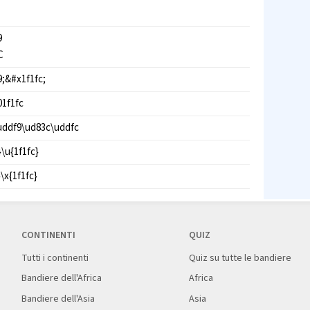
9
C
9;&#x1f1fc;
01f1fc
uddf9\ud83c\uddfc
}\u{1f1fc}
}\x{1f1fc}
CONTINENTI
QUIZ
Tutti i continenti
Quiz su tutte le bandiere
Bandiere dell'Africa
Africa
Bandiere dell'Asia
Asia