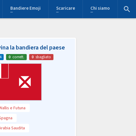
Bandiere Emoji
Scaricare
Chi siamo
ina la bandiera del paese
4
0
corrett.
0
sbagliato
Wallis e Futuna
Spagna
Arabia Saudita