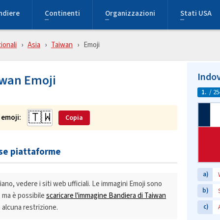
ndiere
Continenti
Organizzazioni
Stati USA
ionali
Asia
Taiwan
Emoji
Indov
iwan Emoji
1.
/ 25
 emoji:
Copia
rse piattaforme
a)
ano, vedere i siti web ufficiali. Le immagini Emoji sono
b)
e, ma è possibile
scaricare l'immagine Bandiera di Taiwan
alcuna restrizione.
c)