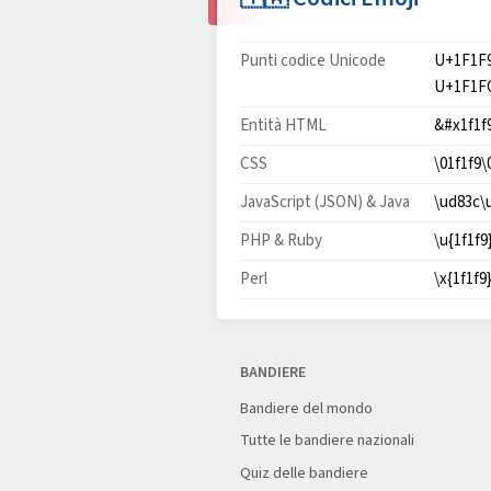
Punti codice Unicode
U+1F1F
U+1F1F
Entità HTML
&#x1f1f
CSS
\01f1f9\
JavaScript (JSON) & Java
\ud83c\
PHP & Ruby
\u{1f1f9
Perl
\x{1f1f9
BANDIERE
Bandiere del mondo
Tutte le bandiere nazionali
Quiz delle bandiere