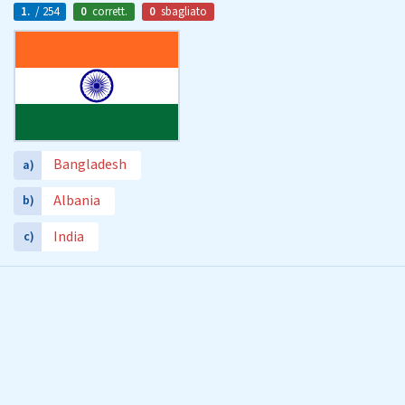
1.
/ 254
0
corrett.
0
sbagliato
Bangladesh
a)
Albania
b)
India
c)