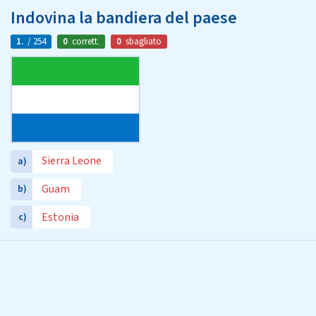
Indovina la bandiera del paese
1.
/ 254
0
corrett.
0
sbagliato
Sierra Leone
a)
Guam
b)
Estonia
c)