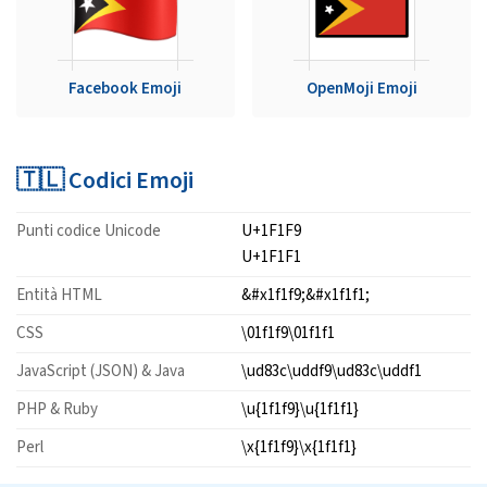
Facebook Emoji
OpenMoji Emoji
🇹🇱 Codici Emoji
Punti codice Unicode
U+1F1F9
U+1F1F1
Entità HTML
&#x1f1f9;&#x1f1f1;
CSS
\01f1f9\01f1f1
JavaScript (JSON) & Java
\ud83c\uddf9\ud83c\uddf1
PHP & Ruby
\u{1f1f9}\u{1f1f1}
Perl
\x{1f1f9}\x{1f1f1}