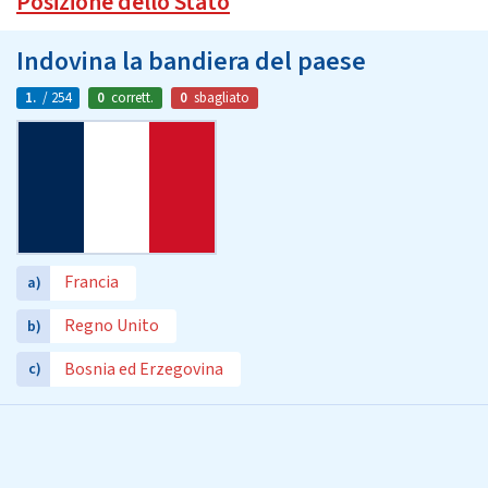
Posizione dello Stato
Indovina la bandiera del paese
1.
/ 254
0
corrett.
0
sbagliato
Francia
a)
Regno Unito
b)
Bosnia ed Erzegovina
c)