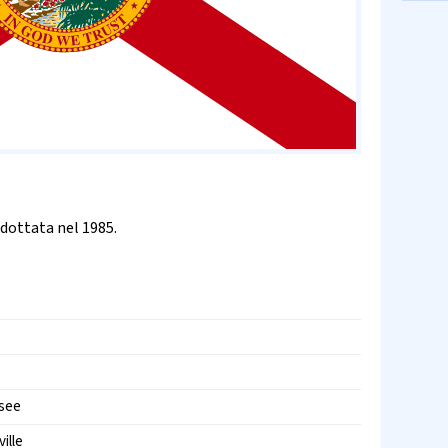
adottata nel 1985.
ssee
ille