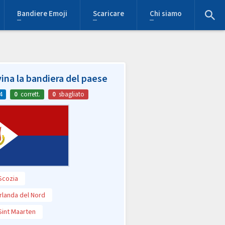
Bandiere Emoji
Scaricare
Chi siamo
ina la bandiera del paese
4
0
corrett.
0
sbagliato
Scozia
Irlanda del Nord
Sint Maarten