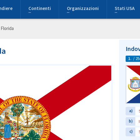
ndiere
Continenti
Organizzazioni
Stati USA
Florida
Indov
da
1.
/ 25
a)
b)
c)