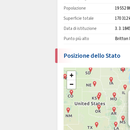
Popolazione
19 552 8
Superficie totale
170 312
Data di istituzione
3. 3. 184
Punto più alto
Britton 
Posizione dello Stato
+
−