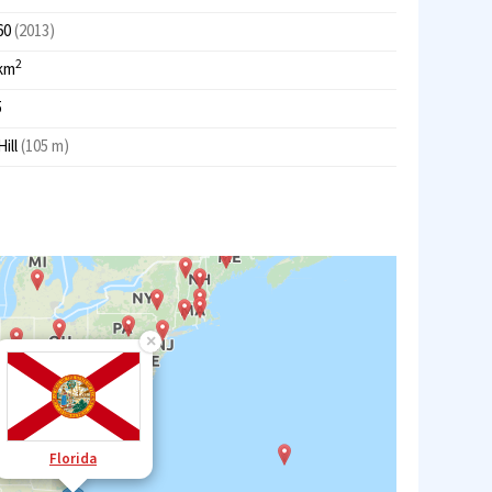
60
(2013)
2
 km
5
Hill
(105 m)
×
Florida