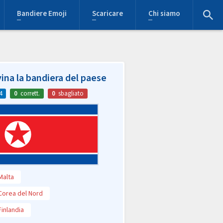
Bandiere Emoji
Scaricare
Chi siamo
ina la bandiera del paese
4
0
corrett.
0
sbagliato
Malta
Corea del Nord
Finlandia