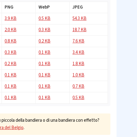
PNG
WebP
JPEG
3.9 KB
0.5 KB
54.3 KB
2.0 KB
0.3 KB
18.7 KB
0.8 KB
0.2 KB
7.6 KB
0.3 KB
0.1 KB
3.4 KB
0.2 KB
0.1 KB
1.8 KB
0.1 KB
0.1 KB
1.0 KB
0.1 KB
0.1 KB
0.7 KB
0.1 KB
0.1 KB
0.5 KB
piccola della bandiera o di una bandiera con effetto?
era del Belgio
.