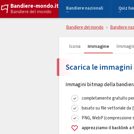
Bandiere-mondo.it
Bandiere nazionali
Quiz ba
Bandiere del mondo
Bandiere del mondo
Bandiere naz
Icona
Immagine
Immagin
Scarica le immagini 
Immagini bitmap della bandiera 
completamente gratuito per
basato su file vettoriale da
PNG, WebP (compressione sen
apprezziamo il backlink a