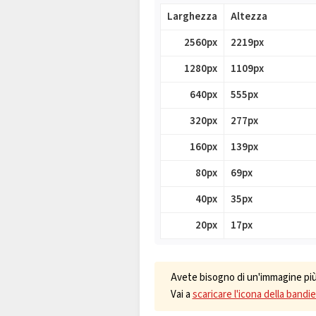
Larghezza
Altezza
2560px
2219px
1280px
1109px
640px
555px
320px
277px
160px
139px
80px
69px
40px
35px
20px
17px
Avete bisogno di un'immagine più 
Vai a
scaricare l'icona della bandi