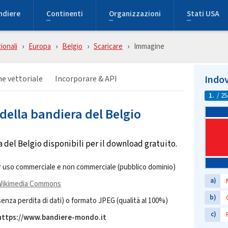
ndiere
Continenti
Organizzazioni
Stati USA
ionali
Europa
Belgio
Scaricare
Immagine
Indov
e vettoriale
Incorporare & API
1.
/ 25
della bandiera del Belgio
del Belgio disponibili per il download gratuito.
 uso commerciale e non commerciale (pubblico dominio)
a)
Wikimedia Commons
b)
za perdita di dati) o formato JPEG (qualità al 100%)
c)
 https://www.bandiere-mondo.it