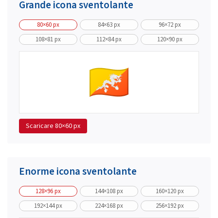
Grande icona sventolante
80×60 px
84×63 px
96×72 px
108×81 px
112×84 px
120×90 px
Scaricare
80×60 px
Enorme icona sventolante
128×96 px
144×108 px
160×120 px
192×144 px
224×168 px
256×192 px