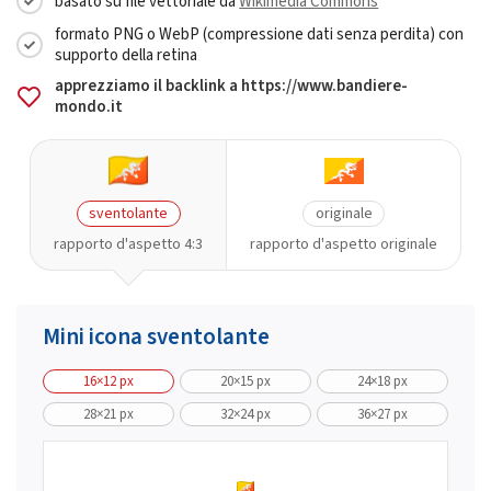
basato su file vettoriale da
Wikimedia Commons
formato PNG o WebP (compressione dati senza perdita) con
supporto della retina
apprezziamo il backlink a https://www.bandiere-
mondo.it
sventolante
originale
rapporto d'aspetto 4:3
rapporto d'aspetto originale
Mini icona sventolante
16×12 px
20×15 px
24×18 px
28×21 px
32×24 px
36×27 px