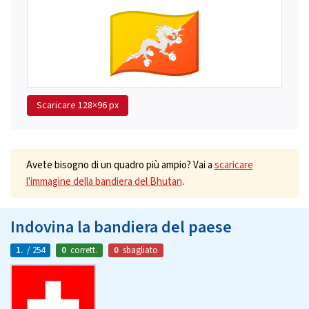
Scaricare
128×96 px
Avete bisogno di un quadro più ampio? Vai a
scaricare
l'immagine della bandiera del Bhutan
.
Indovina la bandiera del paese
1.
/ 254
0
corrett.
0
sbagliato