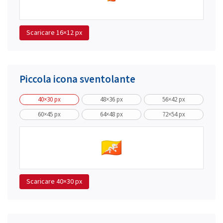
Scaricare
16×12 px
Piccola icona sventolante
40×30 px
48×36 px
56×42 px
60×45 px
64×48 px
72×54 px
Scaricare
40×30 px