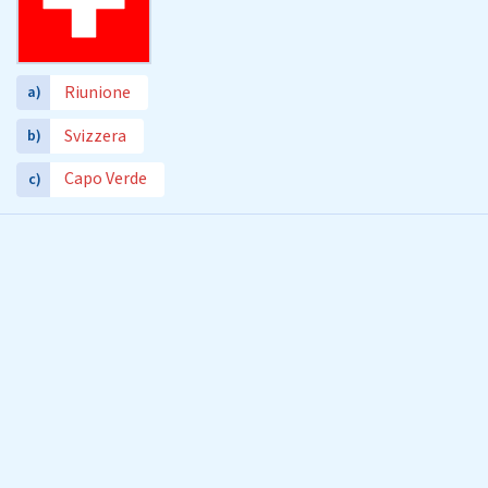
Riunione
a)
Svizzera
b)
Capo Verde
c)