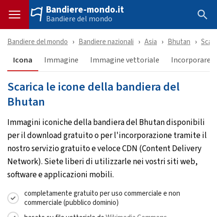
Bandiere-mondo.it
Bandiere del mondo
Bandiere del mondo
Bandiere nazionali
Asia
Bhutan
Scari
Icona
Immagine
Immagine vettoriale
Incorporare &
Scarica le icone della bandiera del
Bhutan
Immagini iconiche della bandiera del Bhutan disponibili
per il download gratuito o per l'incorporazione tramite il
nostro servizio gratuito e veloce CDN (Content Delivery
Network). Siete liberi di utilizzarle nei vostri siti web,
software e applicazioni mobili.
completamente gratuito per uso commerciale e non
commerciale (pubblico dominio)