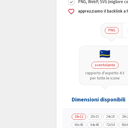
PNG, WebP, SVG (migliore co
apprezziamo il backlink a
PNG
sventolante
rapporto d'aspetto 4:3
per tutte le icone
Dimensioni disponibili
16x12
20x15
24x18
28x
60x45
64x48
72x54
80x