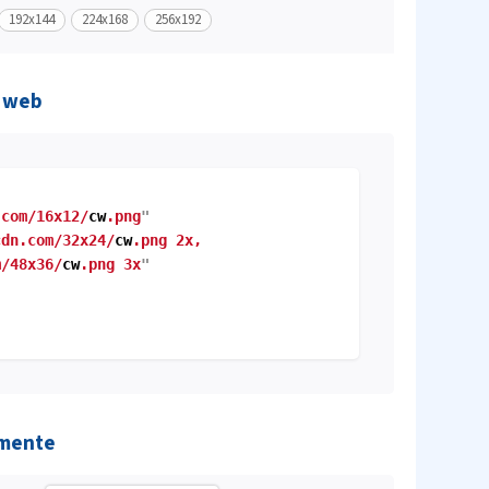
192x144
224x168
256x192
o web
.com/16x12/
cw
.png
"
cdn.com/32x24/
cw
.png 2x,
/48x36/
cw
.png 3x
"
amente