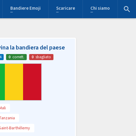
Bandiere Emoji
Scaricare
Chi siamo
ina la bandiera del paese
4
0
corrett.
0
sbagliato
Mali
Tanzania
Saint-Barthélemy