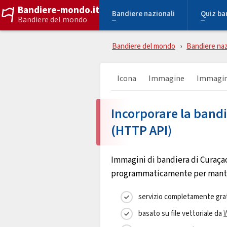
Bandiere-mondo.it
Bandiere nazionali
Quiz ba
Bandiere del mondo
Bandiere del mondo
Bandiere naz
Icona
Immagine
Immagin
Incorporare la band
(HTTP API)
Immagini di bandiera di Curaçao
programmaticamente per mantene
servizio completamente gra
basato su file vettoriale da