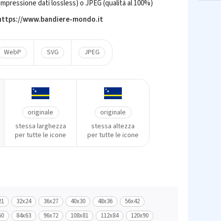
mpressione dati lossless) o JPEG (qualità al 100%)
 https://www.bandiere-mondo.it
WebP
SVG
JPEG
originale
originale
stessa larghezza
stessa altezza
per tutte le icone
per tutte le icone
21
32x24
36x27
40x30
48x36
56x42
60
84x63
96x72
108x81
112x84
120x90