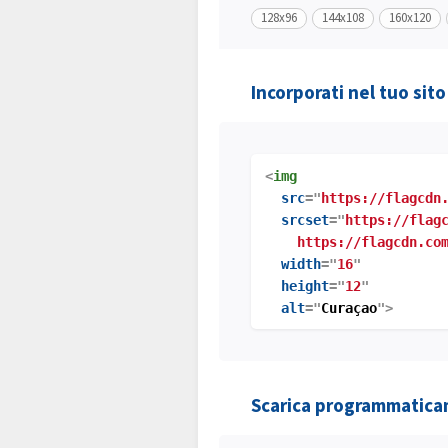
128x96
144x108
160x120
Incorporati nel tuo sit
<
img
src
="
https://flagcdn
srcset
="
https://flag
https://flagcdn.com
width
="
16
"
height
="
12
"
alt
="
Curaçao
">
Scarica programmatic