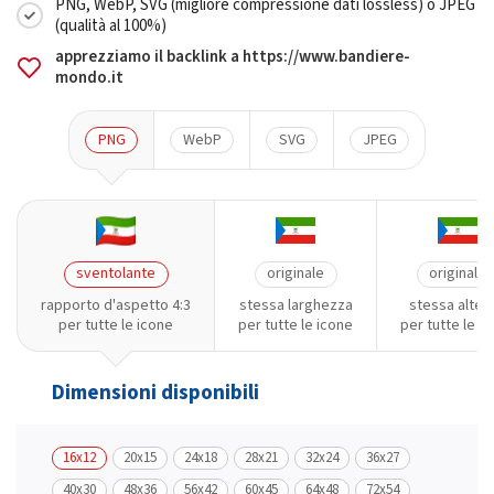
PNG, WebP, SVG (migliore compressione dati lossless) o JPEG
(qualità al 100%)
apprezziamo il backlink a https://www.bandiere-
mondo.it
PNG
WebP
SVG
JPEG
sventolante
originale
originale
rapporto d'aspetto 4:3
stessa larghezza
stessa altez
per tutte le icone
per tutte le icone
per tutte le i
Dimensioni disponibili
16x12
20x15
24x18
28x21
32x24
36x27
40x30
48x36
56x42
60x45
64x48
72x54