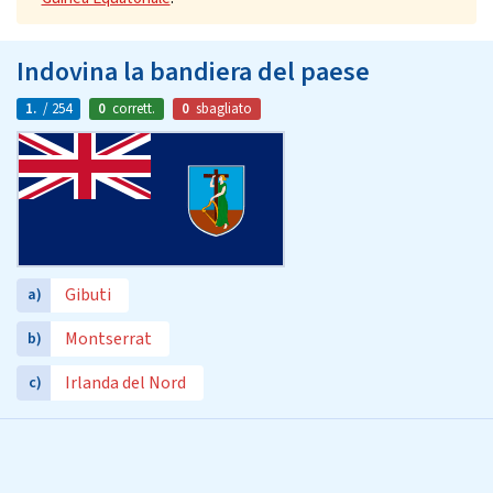
Indovina la bandiera del paese
1.
/ 254
0
corrett.
0
sbagliato
Gibuti
a)
Montserrat
b)
Irlanda del Nord
c)