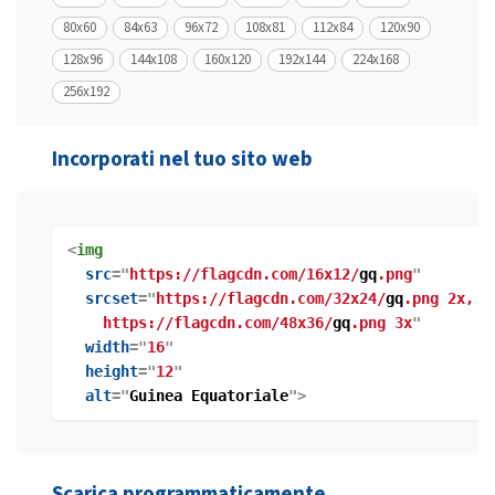
80x60
84x63
96x72
108x81
112x84
120x90
128x96
144x108
160x120
192x144
224x168
256x192
Incorporati nel tuo sito web
<
img
src
="
https://flagcdn.com/16x12/
gq
.png
"
srcset
="
https://flagcdn.com/32x24/
gq
.png 2x,
https://flagcdn.com/48x36/
gq
.png 3x
"
width
="
16
"
height
="
12
"
alt
="
Guinea Equatoriale
">
Scarica programmaticamente