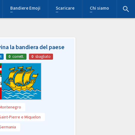
Bandiere Emoji
Scaricare
Chi siamo
ina la bandiera del paese
4
0
corrett.
0
sbagliato
Montenegro
Saint-Pierre e Miquelon
Germania