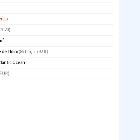
rica
(2020)
2
km
 de l'Inini
(851 m, 2 792 ft)
tlantic Ocean
 EUR)