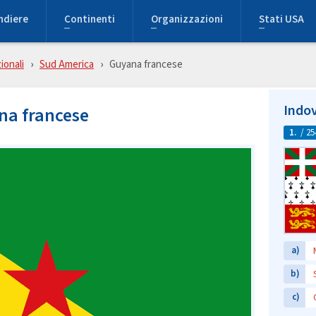
ndiere
Continenti
Organizzazioni
Stati USA
ionali
Sud America
Guyana francese
Indov
na francese
1.
/ 25
a)
b)
c)