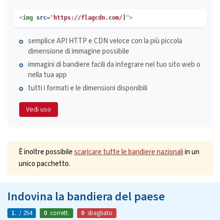
<
img
src=
"
https://flagcdn.com/
">
semplice API HTTP e CDN veloce con la più piccola
dimensione di immagine possibile
immagini di bandiere facili da integrare nel tuo sito web o
nella tua app
tutti i formati e le dimensioni disponibili
Vedi uso
È inoltre possibile
scaricare tutte le bandiere nazionali
in un
unico pacchetto.
Indovina la bandiera del paese
1.
/ 254
0
corrett.
0
sbagliato