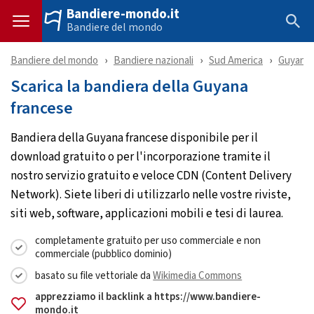
Bandiere-mondo.it
Bandiere del mondo
Bandiere del mondo
Bandiere nazionali
Sud America
Guyana 
Scarica la bandiera della Guyana
francese
Bandiera della Guyana francese disponibile per il
download gratuito o per l'incorporazione tramite il
nostro servizio gratuito e veloce CDN (Content Delivery
Network). Siete liberi di utilizzarlo nelle vostre riviste,
siti web, software, applicazioni mobili e tesi di laurea.
completamente gratuito per uso commerciale e non
commerciale (pubblico dominio)
basato su file vettoriale da
Wikimedia Commons
apprezziamo il backlink a https://www.bandiere-
mondo.it