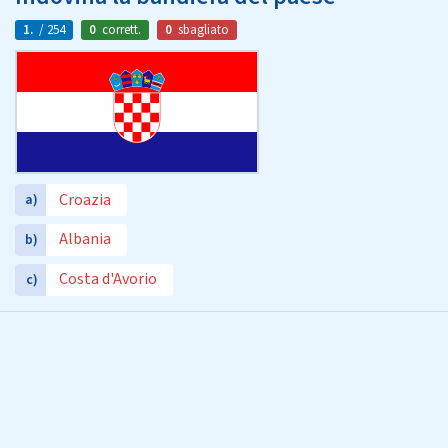
1.
/ 254
0
corrett.
0
sbagliato
Croazia
a)
Albania
b)
Costa d'Avorio
c)