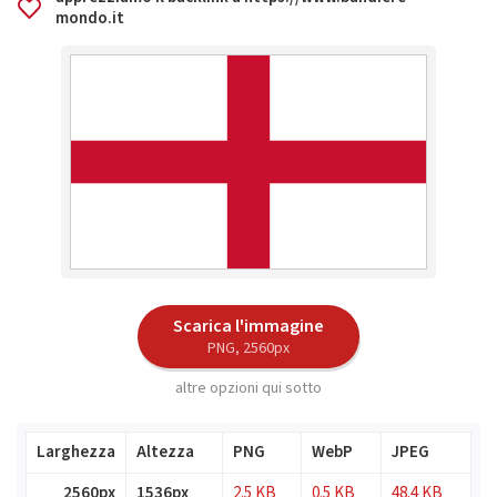
mondo.it
Scarica l'immagine
PNG, 2560px
altre opzioni qui sotto
Larghezza
Altezza
PNG
WebP
JPEG
2560px
1536px
2.5 KB
0.5 KB
48.4 KB