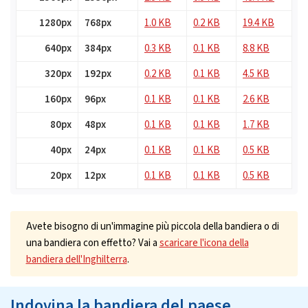
1280px
768px
1.0 KB
0.2 KB
19.4 KB
640px
384px
0.3 KB
0.1 KB
8.8 KB
320px
192px
0.2 KB
0.1 KB
4.5 KB
160px
96px
0.1 KB
0.1 KB
2.6 KB
80px
48px
0.1 KB
0.1 KB
1.7 KB
40px
24px
0.1 KB
0.1 KB
0.5 KB
20px
12px
0.1 KB
0.1 KB
0.5 KB
Avete bisogno di un'immagine più piccola della bandiera o di
una bandiera con effetto? Vai a
scaricare l'icona della
bandiera dell'Inghilterra
.
Indovina la bandiera del paese