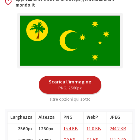
mondo.it
Scarica l'immagine
PNG, 2560px
altre opzioni qui sotto
Larghezza
Altezza
PNG
WebP
JPEG
2560px
1280px
15.4 KB
11.0 KB
244.2 KB