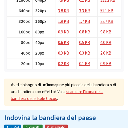
1280px
640px
7.9 KB
6.1 KB
111.2 KB
640px
320px
3.8 KB
3.3 KB
51.1 KB
320px
160px
1.9 KB
1.7 KB
22.7 KB
160px
80px
0.9 KB
0.8 KB
9.8 KB
80px
40px
0.6 KB
0.5 KB
4.0 KB
40px
20px
0.3 KB
0.3 KB
2.0 KB
20px
10px
0.2 KB
0.1 KB
0.9 KB
Avete bisogno di un'immagine più piccola della bandiera o di
una bandiera con effetto? Vai a
scaricare l'icona della
bandiera delle Isole Cocos
.
Indovina la bandiera del paese
1.
/ 254
0
corrett.
0
sbagliato