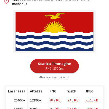
mondo.it
Scarica l'immagine
PNG, 2560px
altre opzioni qui sotto
Larghezza
Altezza
PNG
WebP
JPEG
2560px
1280px
30.2 KB
23.0 KB
512.1 KB