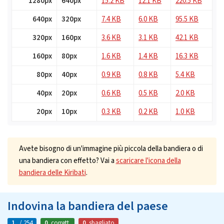
1280px
640px
15.2 KB
12.1 KB
220.5 KB
640px
320px
7.4 KB
6.0 KB
95.5 KB
320px
160px
3.6 KB
3.1 KB
42.1 KB
160px
80px
1.6 KB
1.4 KB
16.3 KB
80px
40px
0.9 KB
0.8 KB
5.4 KB
40px
20px
0.6 KB
0.5 KB
2.0 KB
20px
10px
0.3 KB
0.2 KB
1.0 KB
Avete bisogno di un'immagine più piccola della bandiera o di
una bandiera con effetto? Vai a
scaricare l'icona della
bandiera delle Kiribati
.
Indovina la bandiera del paese
1.
/ 254
0
corrett.
0
sbagliato