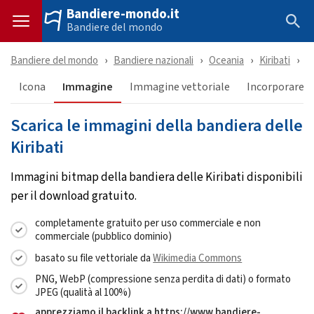
Bandiere-mondo.it
Bandiere del mondo
Bandiere del mondo
Bandiere nazionali
Oceania
Kiribati
S
Icona
Immagine
Immagine vettoriale
Incorporare &
Scarica le immagini della bandiera delle
Kiribati
Immagini bitmap della bandiera delle Kiribati disponibili
per il download gratuito.
completamente gratuito per uso commerciale e non
commerciale (pubblico dominio)
basato su file vettoriale da
Wikimedia Commons
PNG, WebP (compressione senza perdita di dati) o formato
JPEG (qualità al 100%)
apprezziamo il backlink a https://www.bandiere-