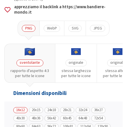
apprezziamo il backlink a https://www.bandiere-
mondo.it
PNG
WebP
SVG
JPEG
sventolante
originale
originale
rapporto d'aspetto 4:3
stessa larghezza
stessa altez
per tutte le icone
per tutte le icone
per tutte le i
Dimensioni disponibili
16x12
20x15
24x18
28x21
32x24
36x27
40x30
48x36
56x42
60x45
64x48
72x54
80x60
84x63
96x72
108x81
112x84
120x90