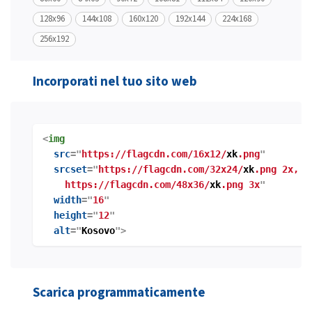
128x96
144x108
160x120
192x144
224x168
256x192
Incorporati nel tuo sito web
<
img
src
="
https://flagcdn.com/16x12/
xk
.png
"
srcset
="
https://flagcdn.com/32x24/
xk
.png 2x,
https://flagcdn.com/48x36/
xk
.png 3x
"
width
="
16
"
height
="
12
"
alt
="
Kosovo
">
Scarica programmaticamente