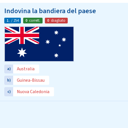
Indovina la bandiera del paese
1.
/ 254
0
corrett.
0
sbagliato
Australia
a)
Guinea-Bissau
b)
Nuova Caledonia
c)