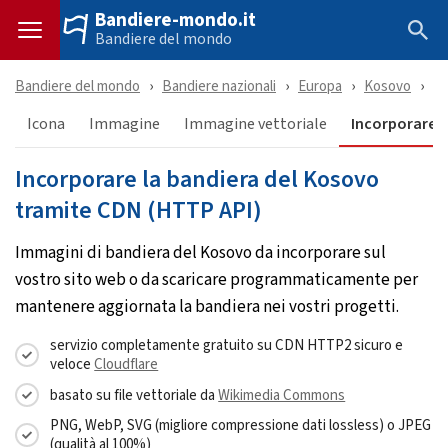
Bandiere-mondo.it
Bandiere del mondo
Bandiere del mondo
Bandiere nazionali
Europa
Kosovo
Sc
Icona
Immagine
Immagine vettoriale
Incorporare &
Incorporare la bandiera del Kosovo
tramite CDN (HTTP API)
Immagini di bandiera del Kosovo da incorporare sul
vostro sito web o da scaricare programmaticamente per
mantenere aggiornata la bandiera nei vostri progetti.
servizio completamente gratuito su CDN HTTP2 sicuro e
veloce
Cloudflare
basato su file vettoriale da
Wikimedia Commons
PNG, WebP, SVG (migliore compressione dati lossless) o JPEG
(qualità al 100%)