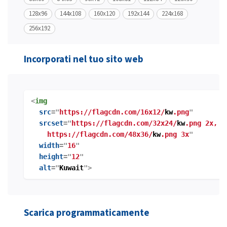
128x96
144x108
160x120
192x144
224x168
256x192
Incorporati nel tuo sito web
<
img
src
="
https://flagcdn.com/16x12/
kw
.png
"
srcset
="
https://flagcdn.com/32x24/
kw
.png 2x,
https://flagcdn.com/48x36/
kw
.png 3x
"
width
="
16
"
height
="
12
"
alt
="
Kuwait
">
Scarica programmaticamente