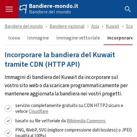
Bandiere-mondo.it
Bandiere del mondo
Bandiere del mondo
Bandiere nazionali
Asia
Kuwait
Scari
Icona
Immagine
Immagine vettoriale
Incorporare &
Incorporare la bandiera del Kuwait
tramite CDN (HTTP API)
Immagini di bandiera del Kuwait da incorporare sul
vostro sito web o da scaricare programmaticamente per
mantenere aggiornata la bandiera nei vostri progetti.
servizio completamente gratuito su CDN HTTP2 sicuro e
veloce
Cloudflare
basato su file vettoriale da
Wikimedia Commons
PNG, WebP, SVG (migliore compressione dati lossless) o JPEG
(qualità al 100%)