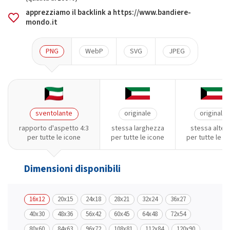
apprezziamo il backlink a https://www.bandiere-
mondo.it
PNG
WebP
SVG
JPEG
sventolante
originale
originale
rapporto d'aspetto 4:3
stessa larghezza
stessa altez
per tutte le icone
per tutte le icone
per tutte le i
Dimensioni disponibili
16x12
20x15
24x18
28x21
32x24
36x27
40x30
48x36
56x42
60x45
64x48
72x54
80x60
84x63
96x72
108x81
112x84
120x90