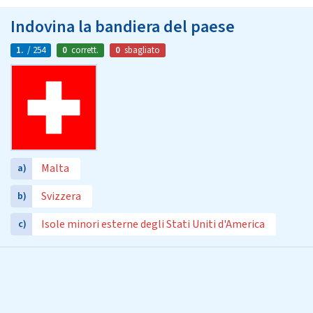
Indovina la bandiera del paese
1.
/ 254
0
corrett.
0
sbagliato
Malta
a)
Svizzera
b)
Isole minori esterne degli Stati Uniti d'America
c)