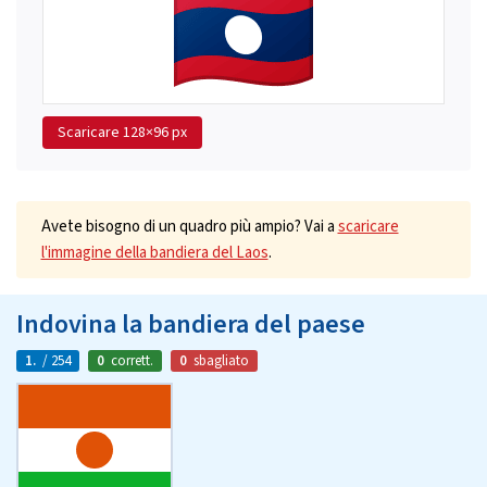
Scaricare
128×96 px
Avete bisogno di un quadro più ampio? Vai a
scaricare
l'immagine della bandiera del Laos
.
Indovina la bandiera del paese
1.
/ 254
0
corrett.
0
sbagliato