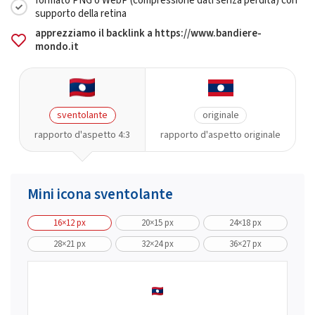
formato PNG o WebP (compressione dati senza perdita) con
supporto della retina
apprezziamo il backlink a https://www.bandiere-
mondo.it
sventolante
originale
rapporto d'aspetto 4:3
rapporto d'aspetto originale
Mini icona sventolante
16×12 px
20×15 px
24×18 px
28×21 px
32×24 px
36×27 px