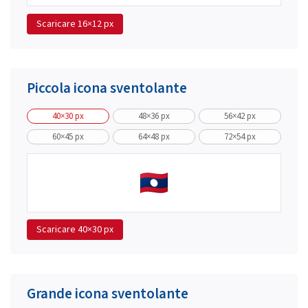
Scaricare
16×12 px
Piccola icona sventolante
40×30 px
48×36 px
56×42 px
60×45 px
64×48 px
72×54 px
Scaricare
40×30 px
Grande icona sventolante