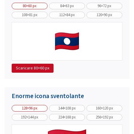
80×60 px
84×63 px
96×72 px
108×81 px
112×84 px
120×90 px
Scaricare
80×60 px
Enorme icona sventolante
128×96 px
144×108 px
160×120 px
192×144 px
224×168 px
256×192 px