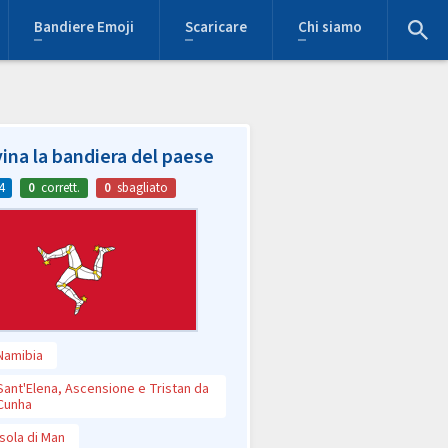
Bandiere Emoji
Scaricare
Chi siamo
ina la bandiera del paese
4
0
corrett.
0
sbagliato
Namibia
Sant'Elena, Ascensione e Tristan da
Cunha
Isola di Man