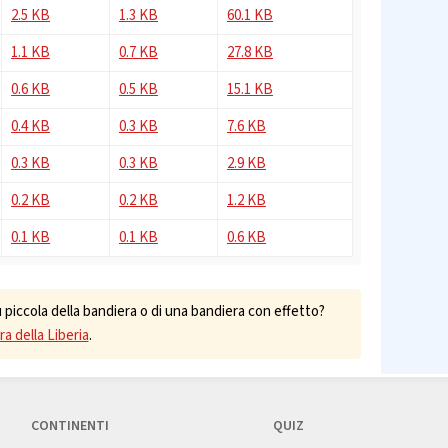
2.5 KB
1.3 KB
60.1 KB
1.1 KB
0.7 KB
27.8 KB
0.6 KB
0.5 KB
15.1 KB
0.4 KB
0.3 KB
7.6 KB
0.3 KB
0.3 KB
2.9 KB
0.2 KB
0.2 KB
1.2 KB
0.1 KB
0.1 KB
0.6 KB
piccola della bandiera o di una bandiera con effetto?
ra della Liberia
.
CONTINENTI
QUIZ