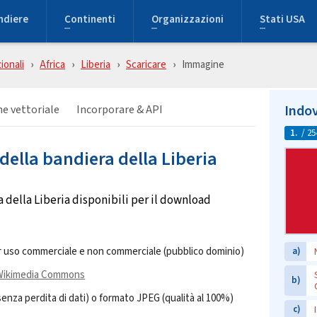
ndiere
Continenti
Organizzazioni
Stati USA
ionali
Africa
Liberia
Scaricare
Immagine
Indov
e vettoriale
Incorporare & API
1.
/ 25
della bandiera della Liberia
della Liberia disponibili per il download
 uso commerciale e non commerciale (pubblico dominio)
a)
Wikimedia Commons
b)
za perdita di dati) o formato JPEG (qualità al 100%)
c)