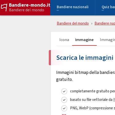
Bandiere-mondo.it
Bandiere nazionali
Quiz ba
Bandiere del mondo
Bandiere del mondo
Bandiere naz
Icona
Immagine
Immagin
Scarica le immagini 
Immagini bitmap della bandiera 
gratuito.
completamente gratuito per
basato su file vettoriale da
PNG, WebP (compressione sen