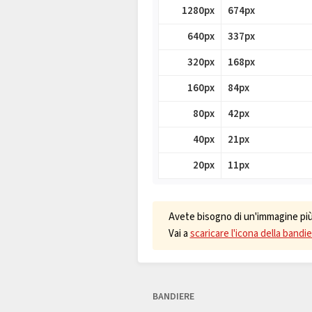
1280px
674px
640px
337px
320px
168px
160px
84px
80px
42px
40px
21px
20px
11px
Avete bisogno di un'immagine più 
Vai a
scaricare l'icona della bandie
BANDIERE