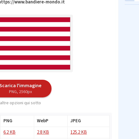
 https://www.bandiere-mondo.it
Scarica l'immagine
PNG, 2560px
altre opzioni qui sotto
PNG
WebP
JPEG
6.2 KB
2.8 KB
125.2 KB