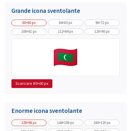
Grande icona sventolante
80×60 px
84×63 px
96×72 px
108×81 px
112×84 px
120×90 px
Scaricare
80×60 px
Enorme icona sventolante
128×96 px
144×108 px
160×120 px