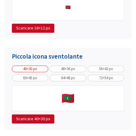
Scaricare
16×12 px
Piccola icona sventolante
40×30 px
48×36 px
56×42 px
60×45 px
64×48 px
72×54 px
Scaricare
40×30 px