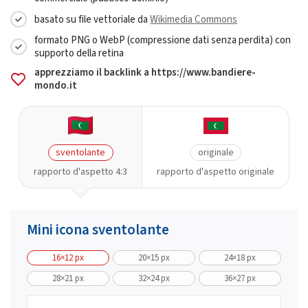
basato su file vettoriale da
Wikimedia Commons
formato PNG o WebP (compressione dati senza perdita) con
supporto della retina
apprezziamo il backlink a https://www.bandiere-
mondo.it
sventolante
originale
rapporto d'aspetto 4:3
rapporto d'aspetto originale
Mini icona sventolante
16×12 px
20×15 px
24×18 px
28×21 px
32×24 px
36×27 px