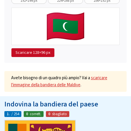
192×144 px
224×168 px
256×192 px
Scaricare
128×96 px
Avete bisogno di un quadro più ampio? Vai a
scaricare
l'immagine della bandiera delle Maldive
.
Indovina la bandiera del paese
1.
/ 254
0
corrett.
0
sbagliato