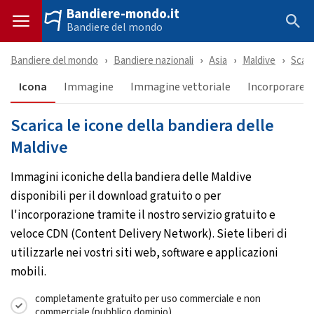
Bandiere-mondo.it
Bandiere del mondo
Bandiere del mondo
Bandiere nazionali
Asia
Maldive
Scari
Icona
Immagine
Immagine vettoriale
Incorporare &
Scarica le icone della bandiera delle
Maldive
Immagini iconiche della bandiera delle Maldive
disponibili per il download gratuito o per
l'incorporazione tramite il nostro servizio gratuito e
veloce CDN (Content Delivery Network). Siete liberi di
utilizzarle nei vostri siti web, software e applicazioni
mobili.
completamente gratuito per uso commerciale e non
commerciale (pubblico dominio)