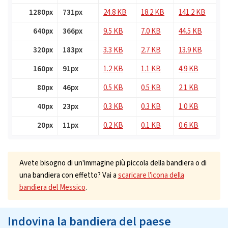
1280px
731px
24.8 KB
18.2 KB
141.2 KB
640px
366px
9.5 KB
7.0 KB
44.5 KB
320px
183px
3.3 KB
2.7 KB
13.9 KB
160px
91px
1.2 KB
1.1 KB
4.9 KB
80px
46px
0.5 KB
0.5 KB
2.1 KB
40px
23px
0.3 KB
0.3 KB
1.0 KB
20px
11px
0.2 KB
0.1 KB
0.6 KB
Avete bisogno di un'immagine più piccola della bandiera o di
una bandiera con effetto? Vai a
scaricare l'icona della
bandiera del Messico
.
Indovina la bandiera del paese