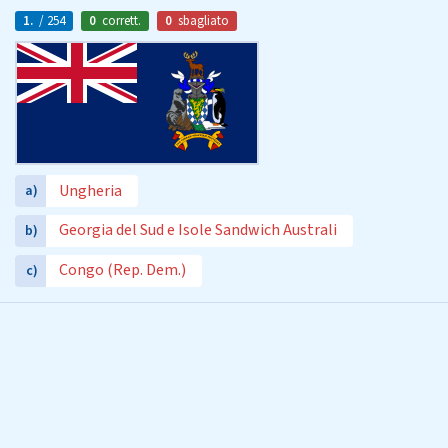
1.
/ 254
0
corrett.
0
sbagliato
Ungheria
a)
Georgia del Sud e Isole Sandwich Australi
b)
Congo (Rep. Dem.)
c)