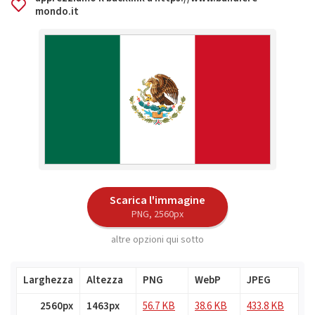
mondo.it
Scarica l'immagine
PNG, 2560px
altre opzioni qui sotto
Larghezza
Altezza
PNG
WebP
JPEG
2560px
1463px
56.7 KB
38.6 KB
433.8 KB