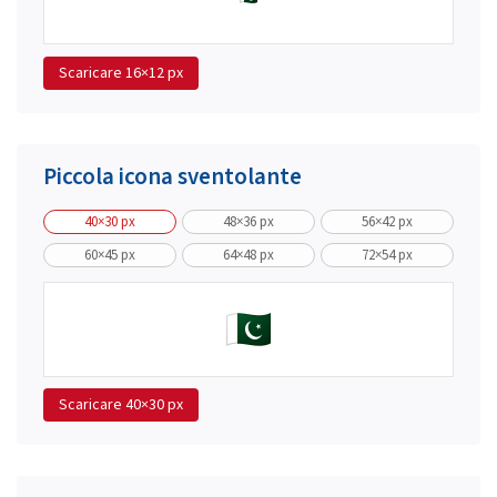
Scaricare
16×12 px
Piccola icona sventolante
40×30 px
48×36 px
56×42 px
60×45 px
64×48 px
72×54 px
Scaricare
40×30 px