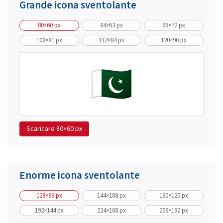
Grande icona sventolante
80×60 px
84×63 px
96×72 px
108×81 px
112×84 px
120×90 px
Scaricare
80×60 px
Enorme icona sventolante
128×96 px
144×108 px
160×120 px
192×144 px
224×168 px
256×192 px