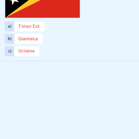
Timor Est
a)
Giamaica
b)
Ucraina
c)