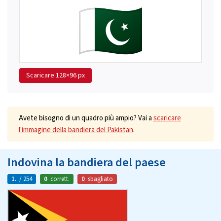
Scaricare
128×96 px
Avete bisogno di un quadro più ampio? Vai a
scaricare
l'immagine della bandiera del Pakistan
.
Indovina la bandiera del paese
1.
/ 254
0
corrett.
0
sbagliato