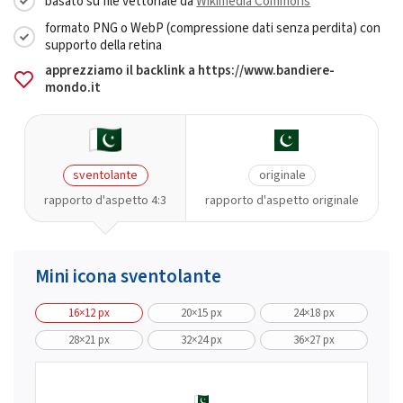
basato su file vettoriale da
Wikimedia Commons
formato PNG o WebP (compressione dati senza perdita) con
supporto della retina
apprezziamo il backlink a https://www.bandiere-
mondo.it
sventolante
originale
rapporto d'aspetto 4:3
rapporto d'aspetto originale
Mini icona sventolante
16×12 px
20×15 px
24×18 px
28×21 px
32×24 px
36×27 px