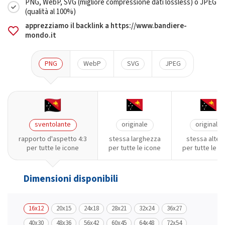
PNG, WebP, SVG (migliore compressione dati lossless) o JPEG
(qualità al 100%)
apprezziamo il backlink a https://www.bandiere-
mondo.it
PNG
WebP
SVG
JPEG
sventolante
originale
originale
rapporto d'aspetto 4:3
stessa larghezza
stessa altez
per tutte le icone
per tutte le icone
per tutte le i
Dimensioni disponibili
16x12
20x15
24x18
28x21
32x24
36x27
40x30
48x36
56x42
60x45
64x48
72x54