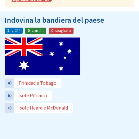
Indovina la bandiera del paese
1.
/ 254
0
corrett.
0
sbagliato
Trinidad e Tobago
a)
Isole Pitcairn
b)
Isole Heard e McDonald
c)