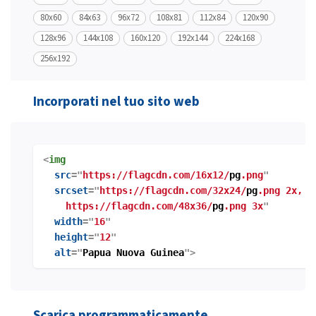
80x60
84x63
96x72
108x81
112x84
120x90
128x96
144x108
160x120
192x144
224x168
256x192
Incorporati nel tuo sito web
<
img
src
="
https://flagcdn.com/16x12/
pg
.png
"
srcset
="
https://flagcdn.com/32x24/
pg
.png 2x,
https://flagcdn.com/48x36/
pg
.png 3x
"
width
="
16
"
height
="
12
"
alt
="
Papua Nuova Guinea
">
Scarica programmaticamente