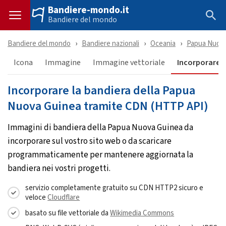
Bandiere-mondo.it
Bandiere del mondo
Bandiere del mondo
Bandiere nazionali
Oceania
Papua Nuova
Icona
Immagine
Immagine vettoriale
Incorporare &
Incorporare la bandiera della Papua
Nuova Guinea tramite CDN (HTTP API)
Immagini di bandiera della Papua Nuova Guinea da
incorporare sul vostro sito web o da scaricare
programmaticamente per mantenere aggiornata la
bandiera nei vostri progetti.
servizio completamente gratuito su CDN HTTP2 sicuro e
veloce
Cloudflare
basato su file vettoriale da
Wikimedia Commons