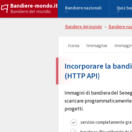
Bandiere-mondo.it
Bandiere nazionali
Quiz ba
Bandiere del mondo
Bandiere del mondo
Bandiere naz
Icona
Immagine
Immagin
Incorporare la band
(HTTP API)
Immagini di bandiera del Senega
scaricare programmaticamente p
progetti.
servizio completamente gra