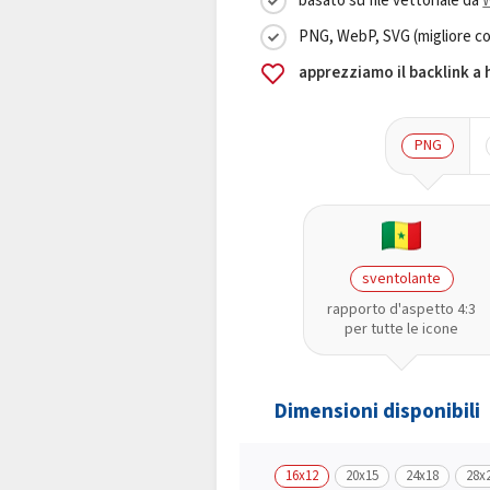
basato su file vettoriale da
PNG, WebP, SVG (migliore co
apprezziamo il backlink a
PNG
sventolante
rapporto d'aspetto 4:3
per tutte le icone
Dimensioni disponibili
16x12
20x15
24x18
28x