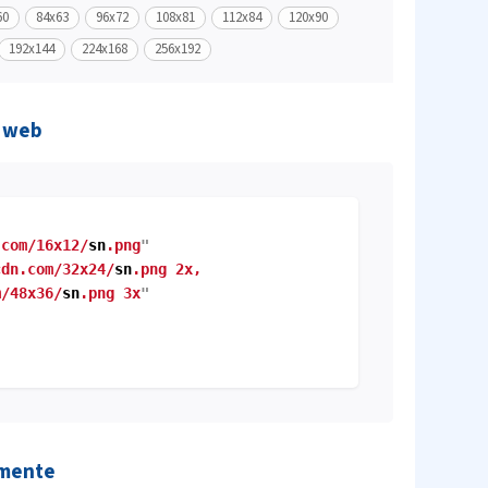
60
84x63
96x72
108x81
112x84
120x90
192x144
224x168
256x192
o web
.com/16x12/
sn
.png
"
cdn.com/32x24/
sn
.png 2x,
/48x36/
sn
.png 3x
"
amente