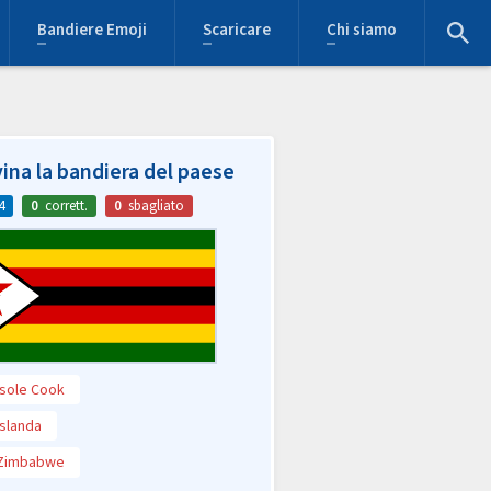
Bandiere Emoji
Scaricare
Chi siamo
ina la bandiera del paese
4
0
corrett.
0
sbagliato
Isole Cook
Islanda
Zimbabwe