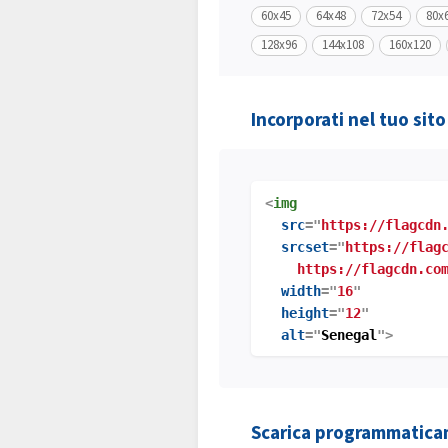
60x45
64x48
72x54
80x
128x96
144x108
160x120
Incorporati nel tuo sit
<
img
src
="
https://flagcdn
srcset
="
https://flag
https://flagcdn.com
width
="
16
"
height
="
12
"
alt
="
Senegal
">
Scarica programmatic