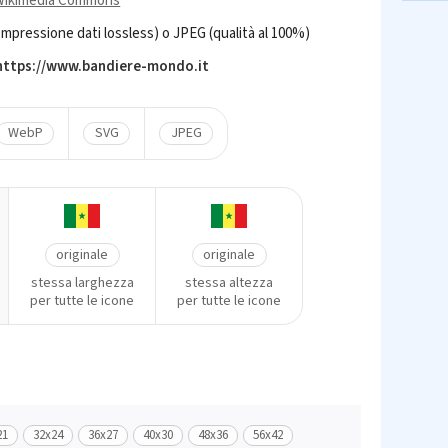
Wikimedia Commons
mpressione dati lossless) o JPEG (qualità al 100%)
 https://www.bandiere-mondo.it
WebP
SVG
JPEG
originale
originale
stessa larghezza
stessa altezza
per tutte le icone
per tutte le icone
21
32x24
36x27
40x30
48x36
56x42