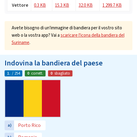
Vettore
0.3 KB
15.3 KB
32.0 KB
1 299.7 KB
Avete bisogno di un'immagine di bandiera per il vostro sito
web o la vostra app? Vai a
scaricare l'icona della bandiera del
Suriname
.
Indovina la bandiera del paese
1.
/ 254
0
corrett.
0
sbagliato
Porto Rico
a)