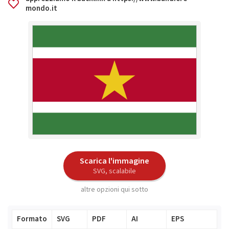
mondo.it
Scarica l'immagine
SVG, scalabile
altre opzioni qui sotto
Formato
SVG
PDF
AI
EPS