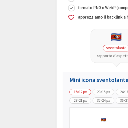
formato PNG o WebP (compre
apprezziamo il backlink a
sventolante
rapporto d'aspett
Mini icona sventolant
16×12 px
20×15 px
24×1
28×21 px
32×24 px
36×2