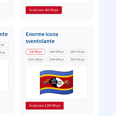
Scaricare
40×30 px
ante
Enorme icona
sventolante
2 px
128×96 px
144×108 px
160×120 px
0 px
192×144 px
224×168 px
256×192 px
Scaricare
128×96 px