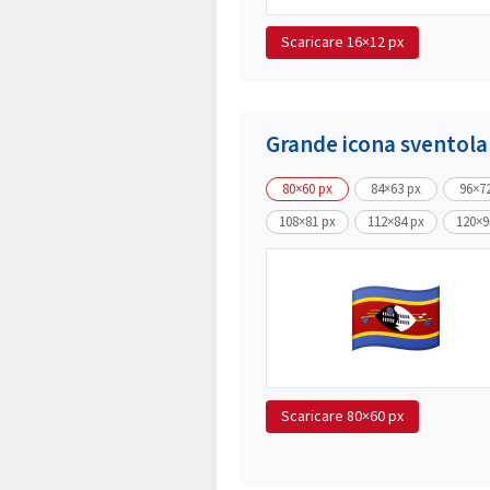
Scaricare
16×12 px
Grande icona sventol
80×60 px
84×63 px
96×7
108×81 px
112×84 px
120×9
Scaricare
80×60 px