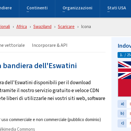
ndiere
Continenti
Organizzazioni
Stati USA
ionali
Africa
Swaziland
Scaricare
Icona
Indov
e vettoriale
Incorporare & API
1.
/ 25
la bandiera dell'Eswatini
a dell'Eswatini disponibili per il download
tramite il nostro servizio gratuito e veloce CDN
 liberi di utilizzarle nei vostri siti web, software
a)
b)
 uso commerciale e non commerciale (pubblico dominio)
c)
Wikimedia Commons