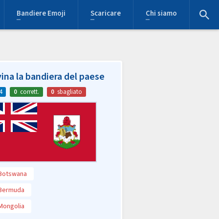
Bandiere Emoji
Scaricare
Chi siamo
ina la bandiera del paese
4
0
corrett.
0
sbagliato
Botswana
Bermuda
Mongolia