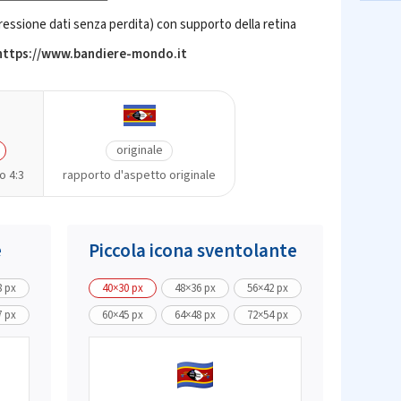
ssione dati senza perdita) con supporto della retina
 https://www.bandiere-mondo.it
originale
o 4:3
rapporto d'aspetto originale
e
Piccola icona sventolante
8 px
40×30 px
48×36 px
56×42 px
7 px
60×45 px
64×48 px
72×54 px