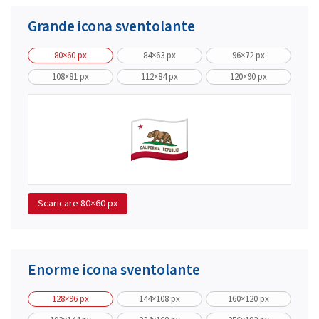
Grande icona sventolante
80×60 px
84×63 px
96×72 px
108×81 px
112×84 px
120×90 px
Scaricare
80×60 px
Enorme icona sventolante
128×96 px
144×108 px
160×120 px