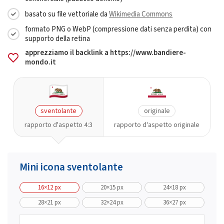
basato su file vettoriale da
Wikimedia Commons
formato PNG o WebP (compressione dati senza perdita) con
supporto della retina
apprezziamo il backlink a https://www.bandiere-
mondo.it
sventolante
originale
rapporto d'aspetto 4:3
rapporto d'aspetto originale
Mini icona sventolante
16×12 px
20×15 px
24×18 px
28×21 px
32×24 px
36×27 px