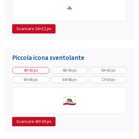
Scaricare
16×12 px
Piccola icona sventolante
40×30 px
48×36 px
56×42 px
60×45 px
64×48 px
72×54 px
Scaricare
40×30 px