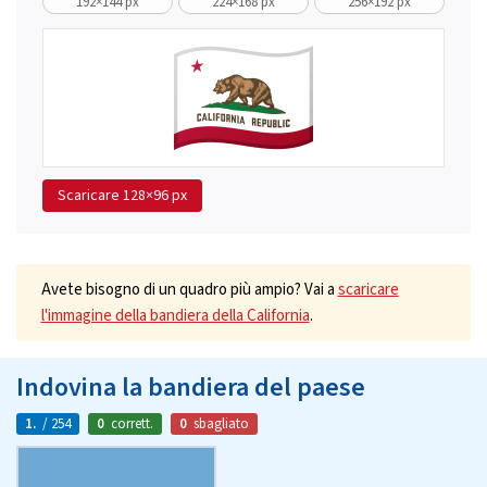
192×144 px
224×168 px
256×192 px
Scaricare
128×96 px
Avete bisogno di un quadro più ampio? Vai a
scaricare
l'immagine della bandiera della California
.
Indovina la bandiera del paese
1.
/ 254
0
corrett.
0
sbagliato