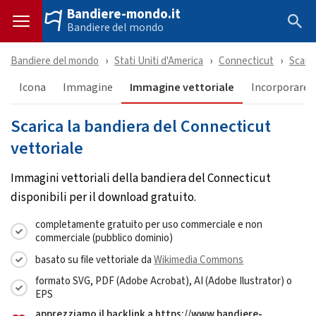
Bandiere-mondo.it
Bandiere del mondo
Bandiere del mondo
Stati Uniti d'America
Connecticut
Scaric
Icona
Immagine
Immagine vettoriale
Incorporare 
Scarica la bandiera del Connecticut
vettoriale
Immagini vettoriali della bandiera del Connecticut
disponibili per il download gratuito.
completamente gratuito per uso commerciale e non
commerciale (pubblico dominio)
basato su file vettoriale da
Wikimedia Commons
formato SVG, PDF (Adobe Acrobat), AI (Adobe Ilustrator) o
EPS
apprezziamo il backlink a https://www.bandiere-