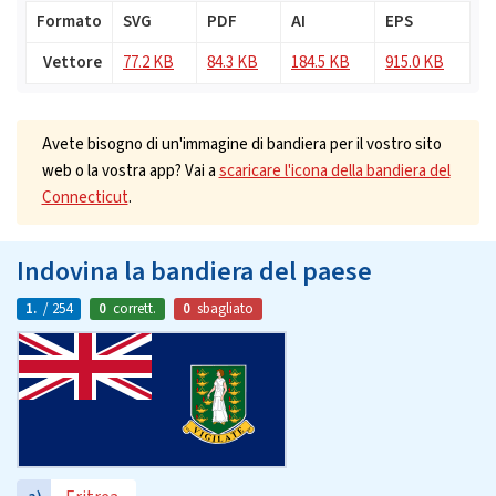
Formato
SVG
PDF
AI
EPS
Vettore
77.2 KB
84.3 KB
184.5 KB
915.0 KB
Avete bisogno di un'immagine di bandiera per il vostro sito
web o la vostra app? Vai a
scaricare l'icona della bandiera del
Connecticut
.
Indovina la bandiera del paese
1.
/ 254
0
corrett.
0
sbagliato