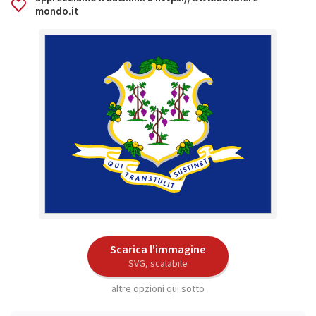
mondo.it
Scarica l'immagine
SVG, scalabile
altre opzioni qui sotto