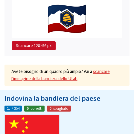
Scaricare
128×96 px
Avete bisogno di un quadro più ampio? Vai a
scaricare
l'immagine della bandiera dello Utah
.
Indovina la bandiera del paese
1.
/ 254
0
corrett.
0
sbagliato