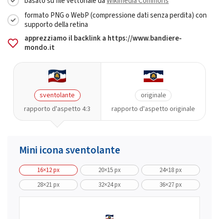
basato su file vettoriale da
Wikimedia Commons
formato PNG o WebP (compressione dati senza perdita) con
supporto della retina
apprezziamo il backlink a https://www.bandiere-
mondo.it
sventolante
originale
rapporto d'aspetto 4:3
rapporto d'aspetto originale
Mini icona sventolante
16×12 px
20×15 px
24×18 px
28×21 px
32×24 px
36×27 px