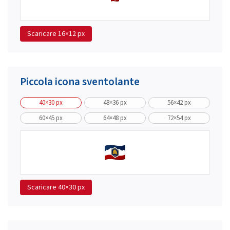
Scaricare
16×12 px
Piccola icona sventolante
40×30 px
48×36 px
56×42 px
60×45 px
64×48 px
72×54 px
Scaricare
40×30 px