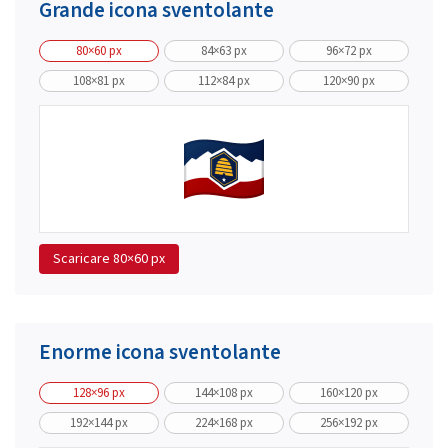
Grande icona sventolante
80×60 px
84×63 px
96×72 px
108×81 px
112×84 px
120×90 px
Scaricare
80×60 px
Enorme icona sventolante
128×96 px
144×108 px
160×120 px
192×144 px
224×168 px
256×192 px