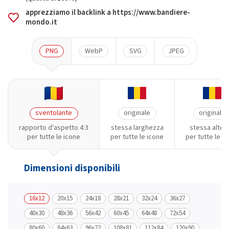
apprezziamo il backlink a https://www.bandiere-
mondo.it
PNG
WebP
SVG
JPEG
sventolante
originale
originale
rapporto d'aspetto 4:3
stessa larghezza
stessa altez
per tutte le icone
per tutte le icone
per tutte le i
Dimensioni disponibili
16x12
20x15
24x18
28x21
32x24
36x27
40x30
48x36
56x42
60x45
64x48
72x54
80x60
84x63
96x72
108x81
112x84
120x90