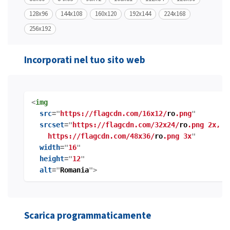
128x96
144x108
160x120
192x144
224x168
256x192
Incorporati nel tuo sito web
<
img
src
="
https://flagcdn.com/16x12/
ro
.png
"
srcset
="
https://flagcdn.com/32x24/
ro
.png 2x,
https://flagcdn.com/48x36/
ro
.png 3x
"
width
="
16
"
height
="
12
"
alt
="
Romania
">
Scarica programmaticamente