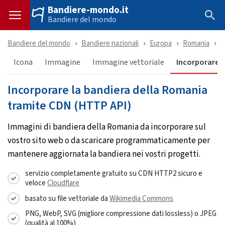
Bandiere-mondo.it
Bandiere del mondo
Bandiere del mondo
Bandiere nazionali
Europa
Romania
S
Icona
Immagine
Immagine vettoriale
Incorporare &
Incorporare la bandiera della Romania
tramite CDN (HTTP API)
Immagini di bandiera della Romania da incorporare sul
vostro sito web o da scaricare programmaticamente per
mantenere aggiornata la bandiera nei vostri progetti.
servizio completamente gratuito su CDN HTTP2 sicuro e
veloce
Cloudflare
basato su file vettoriale da
Wikimedia Commons
PNG, WebP, SVG (migliore compressione dati lossless) o JPEG
(qualità al 100%)