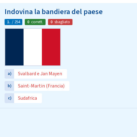
Indovina la bandiera del paese
1.
/ 254
0
corrett.
0
sbagliato
Svalbard e Jan Mayen
a)
Saint-Martin (Francia)
b)
Sudafrica
c)