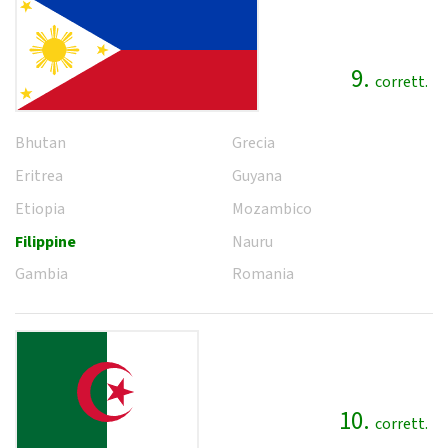
9.
corrett.
Bhutan
Grecia
Eritrea
Guyana
Etiopia
Mozambico
Filippine
Nauru
Gambia
Romania
10.
corrett.