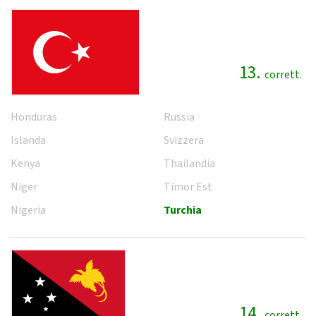
13.
corrett.
Honduras
Russia
Islanda
Svizzera
Kenya
Thailandia
Niger
Timor Est
Nigeria
Turchia
14.
corrett.