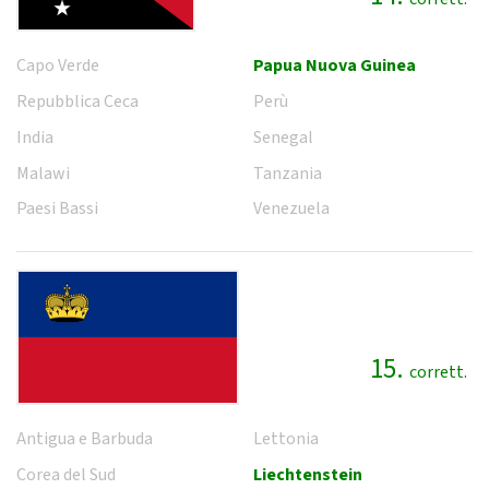
Capo Verde
Papua Nuova Guinea
Repubblica Ceca
Perù
India
Senegal
Malawi
Tanzania
Paesi Bassi
Venezuela
15.
corrett.
Antigua e Barbuda
Lettonia
Corea del Sud
Liechtenstein