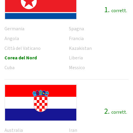
1.
corrett.
Germania
Spagna
Angola
Francia
Città del Vaticano
Kazakistan
Corea del Nord
Liberia
Cuba
Messico
2.
corrett.
Australia
Iran