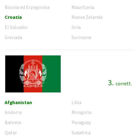
Bosnia ed Erzegovina
Mauritania
Croazia
Nuova Zelanda
El Salvador
Siria
Grenada
Suriname
3.
corrett.
Afghanistan
Libia
Andorra
Mongolia
Bahrein
Paraguay
Qatar
Sudafrica