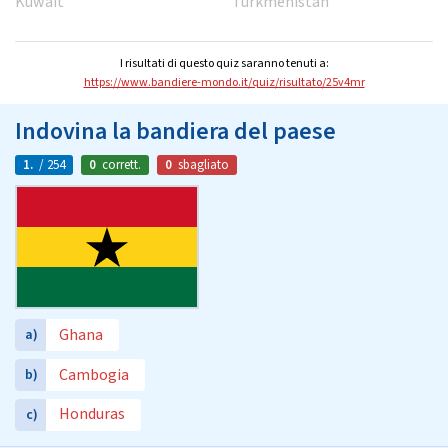
Kuwait
Turkmenistan
I risultati di questo quiz saranno tenuti a:
https://www.bandiere-mondo.it/quiz/risultato/25v4mr
Indovina la bandiera del paese
1.
/ 254
0
corrett.
0
sbagliato
Ghana
a)
Cambogia
b)
Honduras
c)