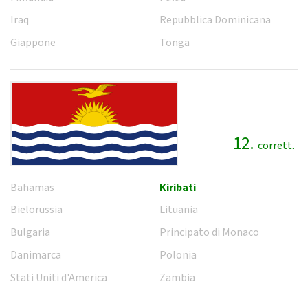
Iraq
Repubblica Dominicana
Giappone
Tonga
12.
corrett.
Bahamas
Kiribati
Bielorussia
Lituania
Bulgaria
Principato di Monaco
Danimarca
Polonia
Stati Uniti d'America
Zambia