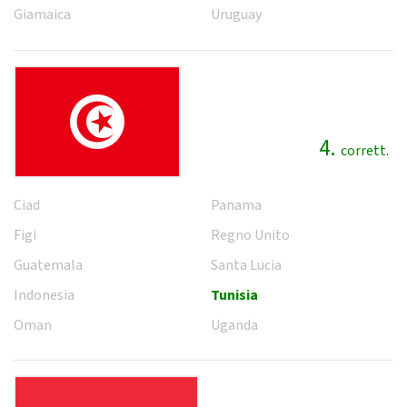
Giamaica
Uruguay
4.
corrett.
Ciad
Panama
Figi
Regno Unito
Guatemala
Santa Lucia
Indonesia
Tunisia
Oman
Uganda