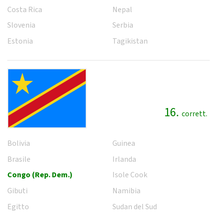
Costa Rica
Nepal
Slovenia
Serbia
Estonia
Tagikistan
16.
corrett.
Bolivia
Guinea
Brasile
Irlanda
Congo (Rep. Dem.)
Isole Cook
Gibuti
Namibia
Egitto
Sudan del Sud