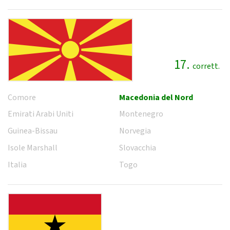
17.
corrett.
Comore
Macedonia del Nord
Emirati Arabi Uniti
Montenegro
Guinea-Bissau
Norvegia
Isole Marshall
Slovacchia
Italia
Togo