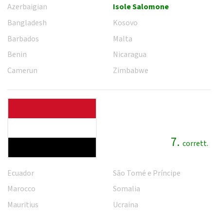
Azerbaigian
Isole Salomone
Bangladesh
Kosovo
Barbados
Malta
Benin
Nicaragua
Camerun
Zimbabwe
7.
corrett.
Ecuador
São Tomé e Príncipe
Marocco
Somalia
Mauritius
Ucraina