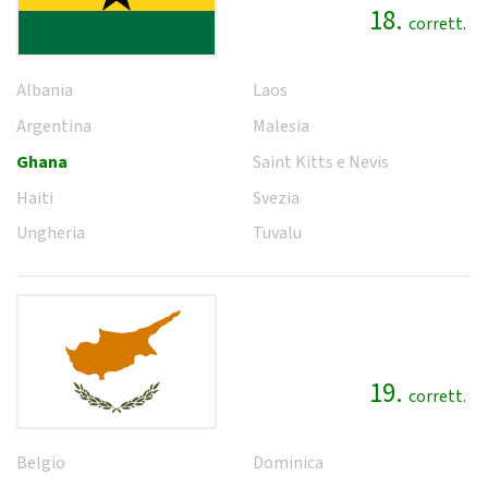
18.
corrett.
Albania
Laos
Argentina
Malesia
Ghana
Saint Kitts e Nevis
Haiti
Svezia
Ungheria
Tuvalu
19.
corrett.
Belgio
Dominica