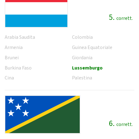
5.
corrett.
Arabia Saudita
Colombia
Armenia
Guinea Equatoriale
Brunei
Giordania
Burkina Faso
Lussemburgo
Cina
Palestina
6.
corrett.