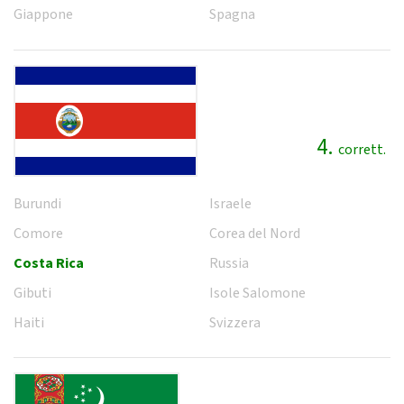
Giappone
Spagna
4.
corrett.
Burundi
Israele
Comore
Corea del Nord
Costa Rica
Russia
Gibuti
Isole Salomone
Haiti
Svizzera