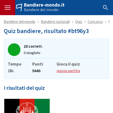
Bandiere-mondo.it
Bandiere del mondo
Bandiere del mondo
Bandiere nazionali
Quiz
Concorso
Ri
Quiz bandiere, risultato #bt96y3
20 corrett.
0 sbagliato
Tempo
Punti
Gioca il quiz
18s
5640
nuova partita
I risultati del quiz