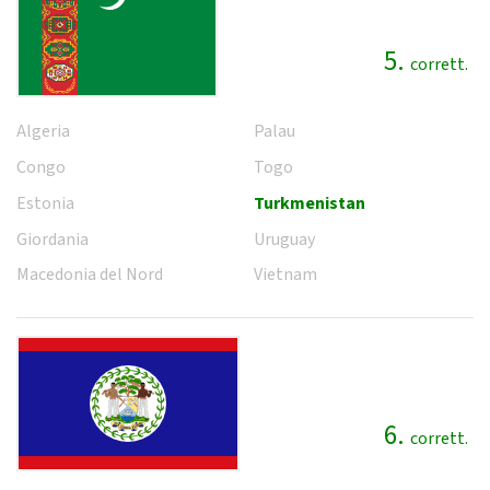
5.
corrett.
Algeria
Palau
Congo
Togo
Estonia
Turkmenistan
Giordania
Uruguay
Macedonia del Nord
Vietnam
6.
corrett.