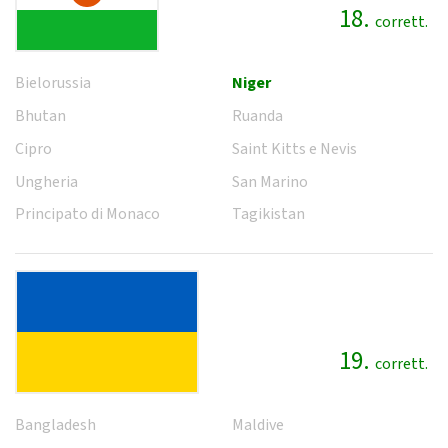
18.
corrett.
Bielorussia
Niger
Bhutan
Ruanda
Cipro
Saint Kitts e Nevis
Ungheria
San Marino
Principato di Monaco
Tagikistan
19.
corrett.
Bangladesh
Maldive