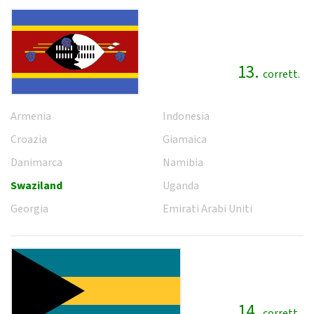
13.
corrett.
Armenia
Indonesia
Croazia
Giamaica
Danimarca
Namibia
Swaziland
Uganda
Georgia
Emirati Arabi Uniti
14.
corrett.