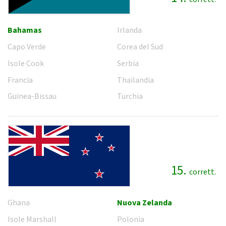
Bahamas
Irlanda
Capo Verde
Corea del Sud
Isole Cook
Serbia
Francia
Thailandia
Guinea-Bissau
Turchia
15.
corrett.
Ghana
Nuova Zelanda
Isole Marshall
Polonia