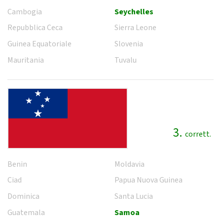
Cambogia
Seychelles
Repubblica Ceca
Sierra Leone
Guinea Equatoriale
Slovenia
Mauritania
Tuvalu
3.
corrett.
Benin
Moldavia
Ciad
Papua Nuova Guinea
Dominica
Santa Lucia
Guatemala
Samoa