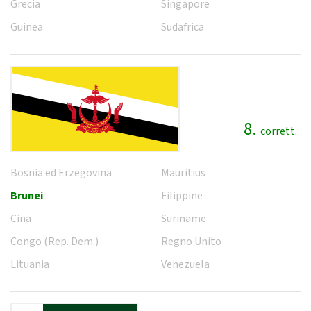
Grecia
Singapore
Guinea
Sudafrica
8.
corrett.
Bosnia ed Erzegovina
Mauritius
Brunei
Filippine
Cina
Suriname
Congo (Rep. Dem.)
Regno Unito
Lituania
Venezuela