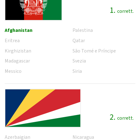
1.
corrett.
Afghanistan
Palestina
Eritrea
Qatar
Kirghizistan
São Tomé e Príncipe
Madagascar
Svezia
Messico
Siria
2.
corrett.
Azerbaigian
Nicaragua