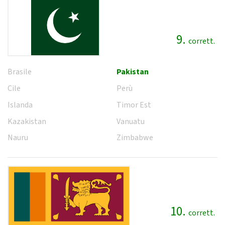
9.
corrett.
Brasile
Pakistan
Cile
Perù
Islanda
Timor Est
Kazakistan
Vanuatu
Nauru
Zimbabwe
10.
corrett.