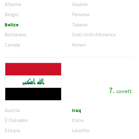
Albania
Guyana
Belgio
Panama
Belize
Taiwan
Botswana
Stati Uniti d'America
Canada
Yemen
7.
corrett.
Austria
Iraq
El Salvador
Italia
Etiopia
Lesotho