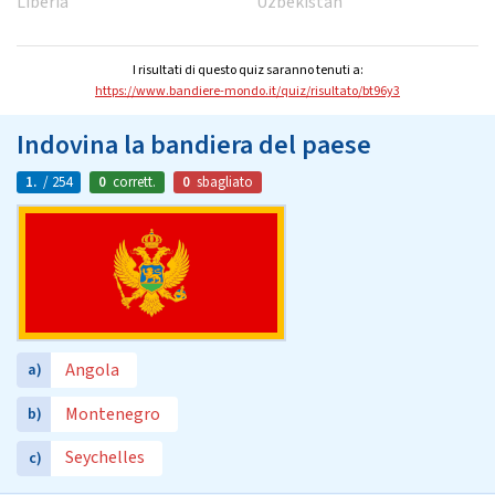
Liberia
Uzbekistan
I risultati di questo quiz saranno tenuti a:
https://www.bandiere-mondo.it/quiz/risultato/bt96y3
Indovina la bandiera del paese
1.
/ 254
0
corrett.
0
sbagliato
Angola
a)
Montenegro
b)
Seychelles
c)