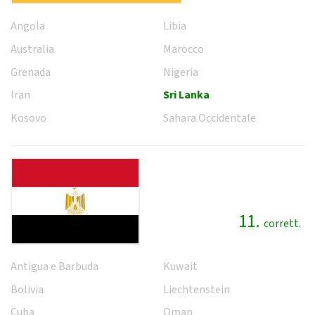
Angola
Libia
Australia
Marocco
Grenada
Nigeria
Iran
Sri Lanka
Kosovo
Sahara Occidentale
11.
corrett.
Antigua e Barbuda
Kuwait
Bolivia
Liechtenstein
Cuba
Oman