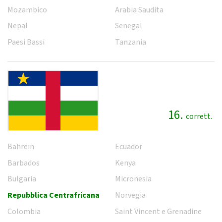
Mozambico
Arabia Saudita
Nepal
Senegal
Paesi Bassi
Tanzania
16.
corrett.
Bahrein
Ecuador
Barbados
Kenya
Bulgaria
Micronesia
Repubblica Centrafricana
Norvegia
Colombia
Saint Vincent e Grenadine