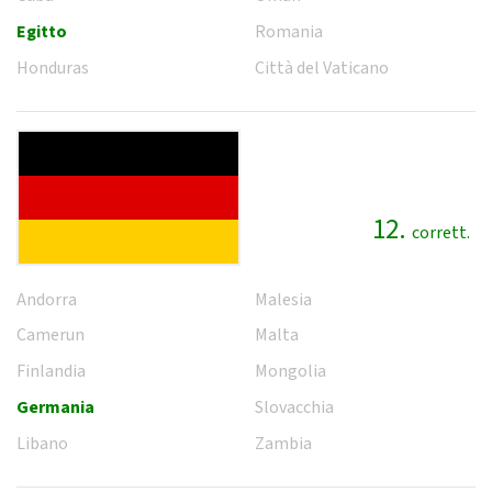
Egitto
Romania
Honduras
Città del Vaticano
12.
corrett.
Andorra
Malesia
Camerun
Malta
Finlandia
Mongolia
Germania
Slovacchia
Libano
Zambia