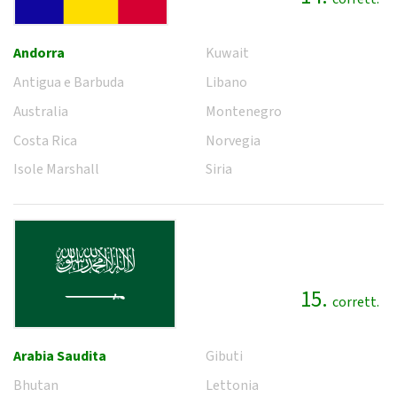
Andorra
Kuwait
Antigua e Barbuda
Libano
Australia
Montenegro
Costa Rica
Norvegia
Isole Marshall
Siria
15.
corrett.
Arabia Saudita
Gibuti
Bhutan
Lettonia