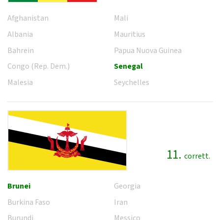
Afghanistan
Mali
Albania
Mauritius
Bahrein
Papua Nuova Guinea
Congo (Rep. Dem.)
Senegal
Malesia
Seychelles
11.
corrett.
Brunei
Georgia
Burkina Faso
Iran
Burundi
Messico