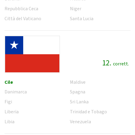
Repubblica Ceca
Niger
Città del Vaticano
Santa Lucia
12.
corrett.
Cile
Maldive
Danimarca
Spagna
Figi
Sri Lanka
Liberia
Trinidad e Tobago
Libia
Venezuela