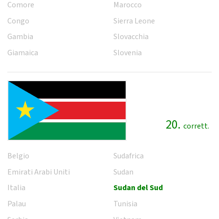
Comore
Marocco
Congo
Sierra Leone
Gambia
Slovacchia
Giamaica
Slovenia
20.
corrett.
Belgio
Sudafrica
Emirati Arabi Uniti
Sudan
Italia
Sudan del Sud
Palau
Tunisia