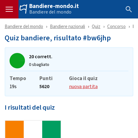
Bandiere-mondo.it
Bandiere del mondo
Bandiere del mondo
Bandiere nazionali
Quiz
Concorso
Ri
Quiz bandiere, risultato #bw6jhp
20 corrett.
0 sbagliato
Tempo
Punti
Gioca il quiz
19s
5620
nuova partita
I risultati del quiz