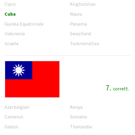
Cipro
Kirghizistan
Cuba
Nauru
Guinea Equatoriale
Panama
Indonesia
Swaziland
Israele
Turkmenistan
7.
corrett.
Azerbaigian
Kenya
Camerun
Somalia
Gabon
Thailandia