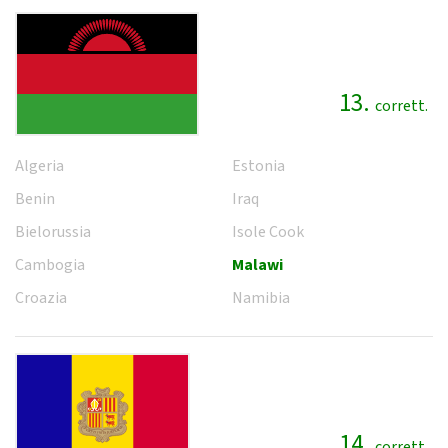
13.
corrett.
Algeria
Estonia
Benin
Iraq
Bielorussia
Isole Cook
Cambogia
Malawi
Croazia
Namibia
14.
corrett.