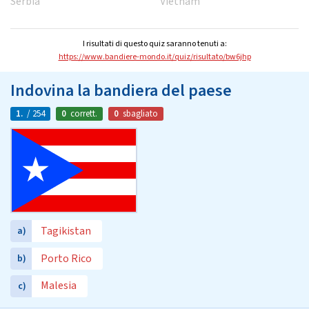
Serbia
Vietnam
I risultati di questo quiz saranno tenuti a:
https://www.bandiere-mondo.it/quiz/risultato/bw6jhp
Indovina la bandiera del paese
1.
/ 254
0
corrett.
0
sbagliato
Tagikistan
a)
Porto Rico
b)
Malesia
c)