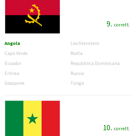
9.
corrett.
Angola
Liechtenstein
Capo Verde
Malta
Ecuador
Repubblica Dominicana
Eritrea
Russia
Giappone
Tonga
10.
corrett.