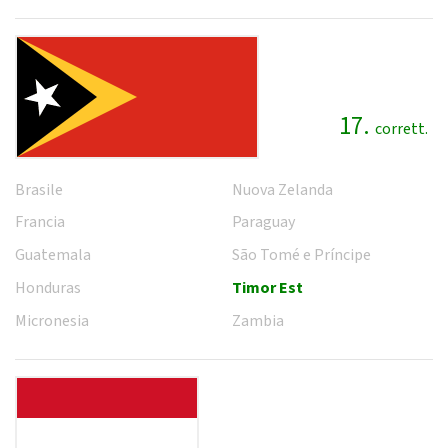
17.
corrett.
Brasile
Nuova Zelanda
Francia
Paraguay
Guatemala
São Tomé e Príncipe
Honduras
Timor Est
Micronesia
Zambia