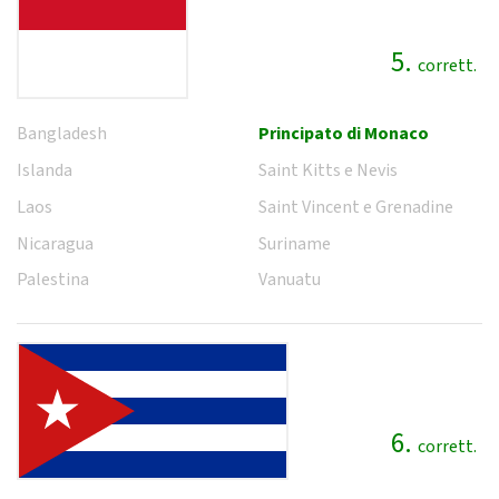
5.
corrett.
Bangladesh
Principato di Monaco
Islanda
Saint Kitts e Nevis
Laos
Saint Vincent e Grenadine
Nicaragua
Suriname
Palestina
Vanuatu
6.
corrett.