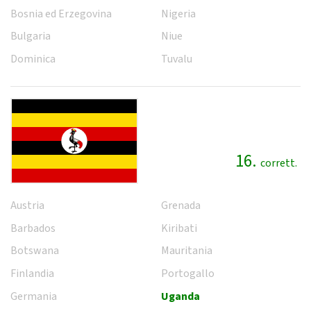
Bosnia ed Erzegovina
Nigeria
Bulgaria
Niue
Dominica
Tuvalu
16.
corrett.
Austria
Grenada
Barbados
Kiribati
Botswana
Mauritania
Finlandia
Portogallo
Germania
Uganda