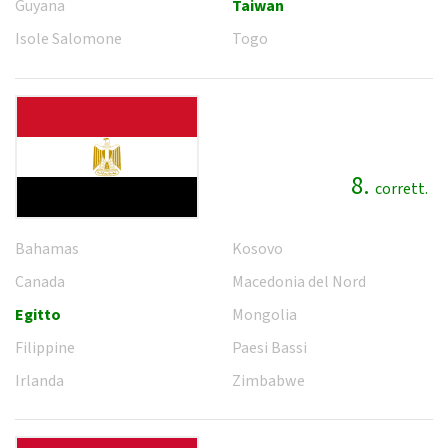
Guyana
Taiwan
Isole Salomone
Togo
8.
corrett.
Bahamas
Kosovo
Canada
Macedonia del Nord
Egitto
Mongolia
Filippine
Paesi Bassi
Irlanda
Zimbabwe