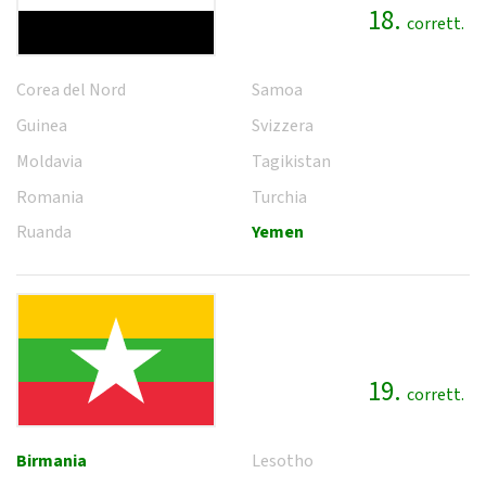
18.
corrett.
Corea del Nord
Samoa
Guinea
Svizzera
Moldavia
Tagikistan
Romania
Turchia
Ruanda
Yemen
19.
corrett.
Birmania
Lesotho