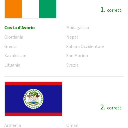
1.
corrett.
Costa d'Avorio
Madagascar
Giordania
Nepal
Grecia
Sahara Occidentale
Kazakistan
San Marino
Lituania
Svezia
2.
corrett.
Armenia
Oman