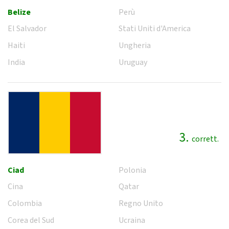
Belize
Perù
El Salvador
Stati Uniti d'America
Haiti
Ungheria
India
Uruguay
3.
corrett.
Ciad
Polonia
Cina
Qatar
Colombia
Regno Unito
Corea del Sud
Ucraina