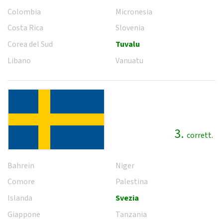
Colombia
Micronesia
Costa Rica
Slovenia
Corea del Sud
Tuvalu
Libano
Vanuatu
3.
corrett.
Bahrein
Niger
Comore
Palestina
Islanda
Svezia
Giappone
Tanzania