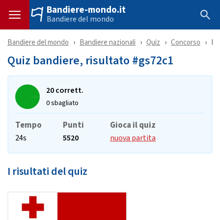
Bandiere-mondo.it
Bandiere del mondo
Bandiere del mondo
Bandiere nazionali
Quiz
Concorso
Ri
Quiz bandiere, risultato #gs72c1
20 corrett.
0 sbagliato
Tempo
Punti
Gioca il quiz
24s
5520
nuova partita
I risultati del quiz