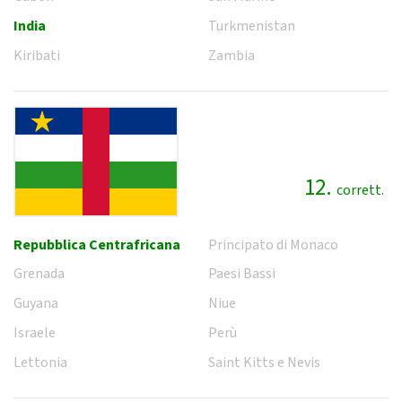
India
Turkmenistan
Kiribati
Zambia
12.
corrett.
Repubblica Centrafricana
Principato di Monaco
Grenada
Paesi Bassi
Guyana
Niue
Israele
Perù
Lettonia
Saint Kitts e Nevis