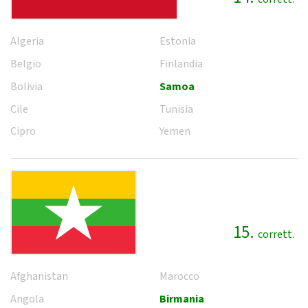
Algeria
Estonia
Belgio
Finlandia
Bolivia
Samoa
Cile
Tunisia
Cipro
Yemen
15.
corrett.
Afghanistan
Marocco
Angola
Birmania