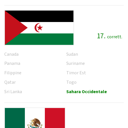
17.
corrett.
Canada
Sudan
Panama
Suriname
Filippine
Timor Est
Qatar
Togo
Sri Lanka
Sahara Occidentale