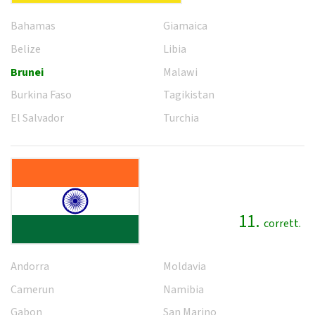
Bahamas
Giamaica
Belize
Libia
Brunei
Malawi
Burkina Faso
Tagikistan
El Salvador
Turchia
11.
corrett.
Andorra
Moldavia
Camerun
Namibia
Gabon
San Marino