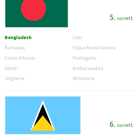
5.
corrett.
Bangladesh
Laos
Barbados
Papua Nuova Guinea
Costa d'Avorio
Portogallo
Gibuti
Arabia Saudita
Ungheria
Venezuela
6.
corrett.