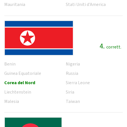
Mauritania
Stati Uniti d'America
4.
corrett.
Benin
Nigeria
Guinea Equatoriale
Russia
Corea del Nord
Sierra Leone
Liechtenstein
Siria
Malesia
Taiwan