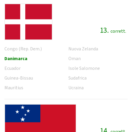
13.
corrett.
Congo (Rep. Dem.)
Nuova Zelanda
Danimarca
Oman
Ecuador
Isole Salomone
Guinea-Bissau
Sudafrica
Mauritius
Ucraina
14.
corrett.