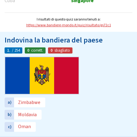
Cuba
Singapore
I risultati di questo quiz saranno tenuti a:
https://www.bandiere-mondo.it/quiz/risultato/gs72c1
Indovina la bandiera del paese
1.
/ 254
0
corrett.
0
sbagliato
Zimbabwe
a)
Moldavia
b)
Oman
c)