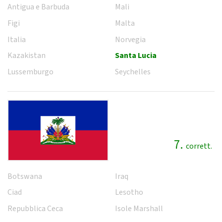
Antigua e Barbuda
Mali
Figi
Malta
Italia
Norvegia
Kazakistan
Santa Lucia
Lussemburgo
Seychelles
7.
corrett.
Botswana
Iraq
Ciad
Lesotho
Repubblica Ceca
Isole Marshall