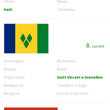
Ghana
Nauru
Haiti
Zimbabwe
8.
corrett.
Azerbaigian
Mozambico
Bhutan
Nepal
Kirghizistan
Saint Vincent e Grenadine
Madagascar
Trinidad e Tobago
Mongolia
Emirati Arabi Uniti