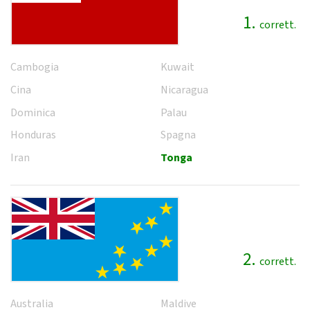
1.
corrett.
Cambogia
Kuwait
Cina
Nicaragua
Dominica
Palau
Honduras
Spagna
Iran
Tonga
2.
corrett.
Australia
Maldive