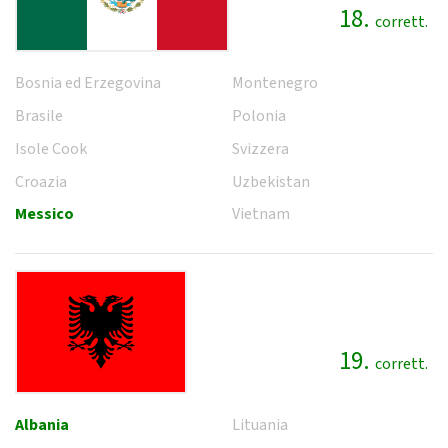
18.
corrett.
Bosnia ed Erzegovina
Montenegro
Brasile
Polonia
Isole Cook
Svizzera
Croazia
Uzbekistan
Messico
Vietnam
19.
corrett.
Albania
Lituania