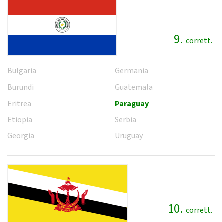
9.
corrett.
Bulgaria
Germania
Burundi
Guatemala
Eritrea
Paraguay
Etiopia
Serbia
Georgia
Uruguay
10.
corrett.