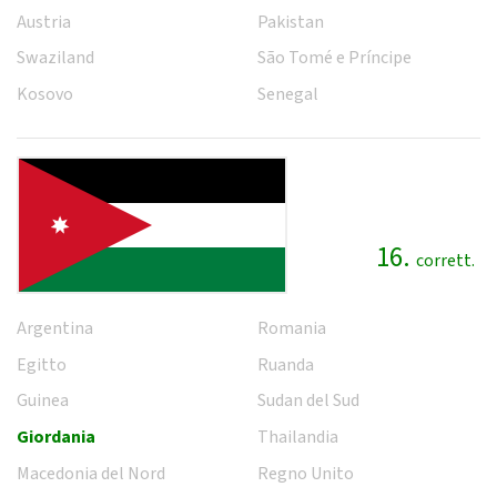
Austria
Pakistan
Swaziland
São Tomé e Príncipe
Kosovo
Senegal
16.
corrett.
Argentina
Romania
Egitto
Ruanda
Guinea
Sudan del Sud
Giordania
Thailandia
Macedonia del Nord
Regno Unito