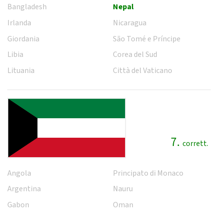
Bangladesh
Nepal
Irlanda
Nicaragua
Giordania
São Tomé e Príncipe
Libia
Corea del Sud
Lituania
Città del Vaticano
7.
corrett.
Angola
Principato di Monaco
Argentina
Nauru
Gabon
Oman