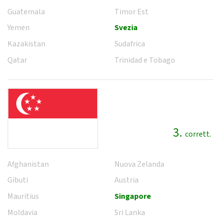
Guatemala
Timor Est
Yemen
Svezia
Kazakistan
Sudafrica
Qatar
Trinidad e Tobago
3.
corrett.
Afghanistan
Nuova Zelanda
Gibuti
Austria
Mauritius
Singapore
Moldavia
Sri Lanka