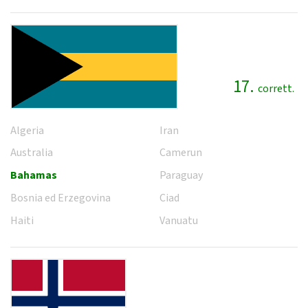
17.
corrett.
Algeria
Iran
Australia
Camerun
Bahamas
Paraguay
Bosnia ed Erzegovina
Ciad
Haiti
Vanuatu