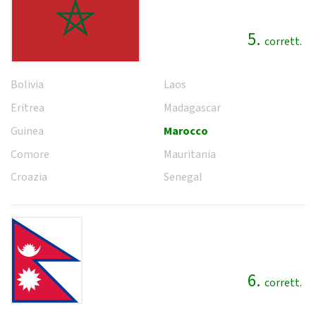
5.
corrett.
Bolivia
Laos
Eritrea
Madagascar
Guinea
Marocco
Comore
Mauritania
Croazia
Senegal
6.
corrett.