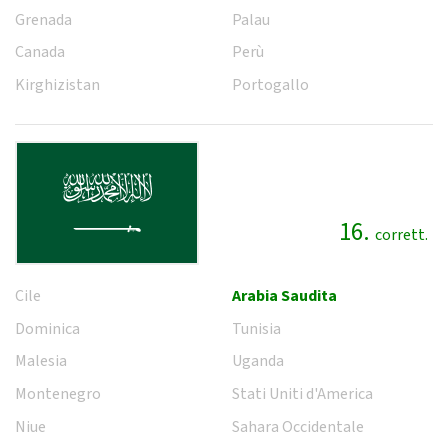
Grenada
Palau
Canada
Perù
Kirghizistan
Portogallo
16.
corrett.
Cile
Arabia Saudita
Dominica
Tunisia
Malesia
Uganda
Montenegro
Stati Uniti d'America
Niue
Sahara Occidentale