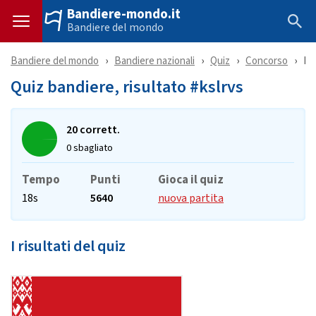
Bandiere-mondo.it
Bandiere del mondo
Bandiere del mondo
Bandiere nazionali
Quiz
Concorso
Ri
Quiz bandiere, risultato #kslrvs
20 corrett.
0 sbagliato
Tempo
Punti
Gioca il quiz
18s
5640
nuova partita
I risultati del quiz