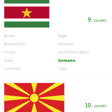
9.
corrett.
Brunei
Niger
Burkina Faso
Romania
Israele
Saint Kitts e Nevis
Italia
Suriname
Colombia
Togo
10.
corrett.