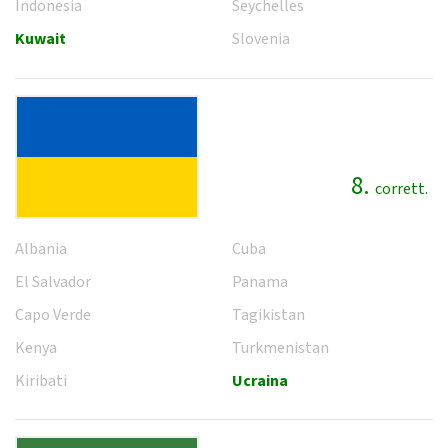
Indonesia
Seychelles
Kuwait
Slovenia
8.
corrett.
Albania
Cuba
El Salvador
Panama
Capo Verde
Tagikistan
Kenya
Turkmenistan
Kiribati
Ucraina