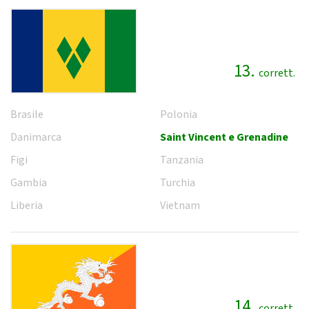
13.
corrett.
Brasile
Polonia
Danimarca
Saint Vincent e Grenadine
Figi
Tanzania
Gambia
Turchia
Liberia
Vietnam
14.
corrett.