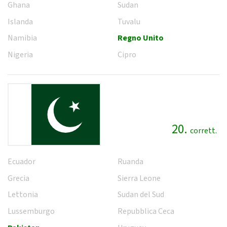
Ghana
Sudan
Islanda
Tuvalu
Namibia
Regno Unito
Nigeria
Cipro
20.
corrett.
Ecuador
Ruanda
Grecia
Sierra Leone
Lettonia
Sudan del Sud
Lussemburgo
Repubblica Ceca