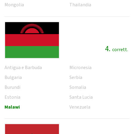
Mongolia
Thailandia
4.
corrett.
Antigua e Barbuda
Micronesia
Bulgaria
Serbia
Burundi
Somalia
Estonia
Santa Lucia
Malawi
Venezuela