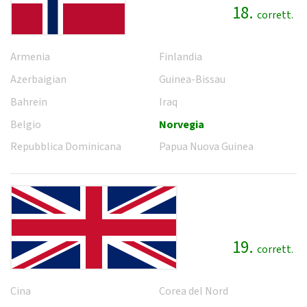
18.
corrett.
Armenia
Finlandia
Azerbaigian
Guinea-Bissau
Bahrein
Iraq
Belgio
Norvegia
Repubblica Dominicana
Papua Nuova Guinea
19.
corrett.
Cina
Corea del Nord