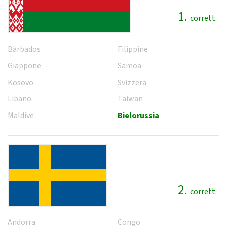
1.
corrett.
Barbados
Filippine
Giappone
Samoa
Kosovo
Svizzera
Libano
Taiwan
Maldive
Bielorussia
2.
corrett.
Andorra
Congo