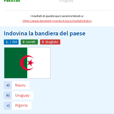
Pakistan
Uruguay
I risultati di questo quiz saranno tenuti a:
https://www.bandiere-mondo.it/quiz/risultato/kslrvs
Indovina la bandiera del paese
1.
/ 254
0
corrett.
0
sbagliato
Nauru
a)
Uruguay
b)
Algeria
c)