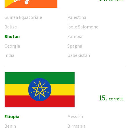
Guinea Equatoriale
Palestina
Belize
Isole Salomone
Bhutan
Zambia
Georgia
Spagna
India
Uzbekistan
15.
corrett.
Etiopia
Messico
Benin
Birmania