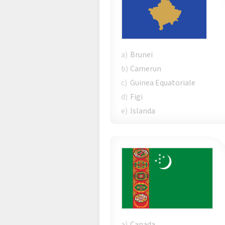
a)
Brunei
b)
Camerun
c)
Guinea Equatoriale
d)
Figi
e)
Islanda
a)
Canada