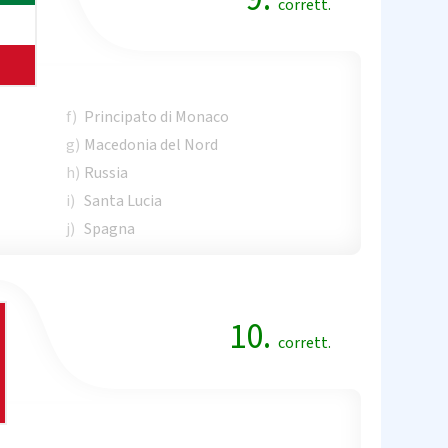
corrett.
f)
Principato di Monaco
g)
Macedonia del Nord
h)
Russia
i)
Santa Lucia
j)
Spagna
10.
corrett.