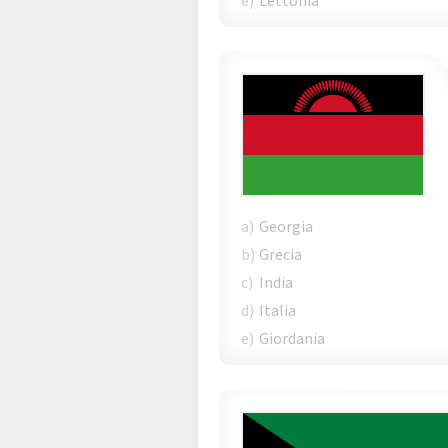
e)
Lettonia
a)
Georgia
b)
Grecia
c)
India
d)
Italia
e)
Giordania