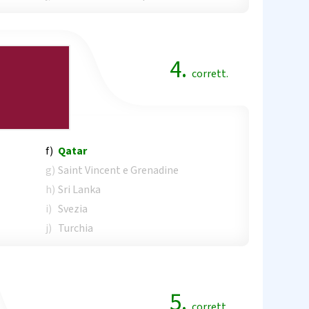
4.
corrett.
f)
Qatar
g)
Saint Vincent e Grenadine
h)
Sri Lanka
i)
Svezia
j)
Turchia
5.
corrett.