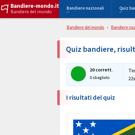
Bandiere-mondo.it
Bandiere nazionali
Quiz ba
Bandiere del mondo
Bandiere del mondo
Bandiere naz
Quiz bandiere, risul
20 corrett.
Te
0 sbagliato
22
I risultati del quiz