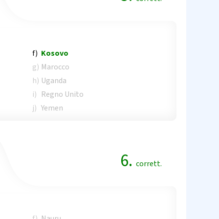
f)
Kosovo
g)
Marocco
h)
Uganda
i)
Regno Unito
j)
Yemen
6.
corrett.
f)
Nauru