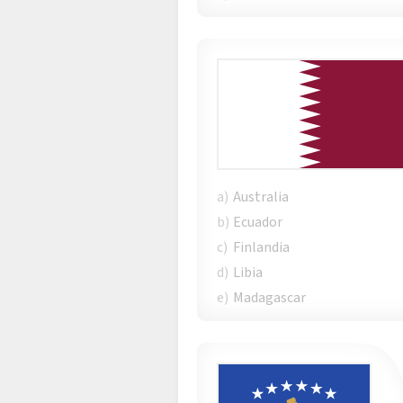
a)
Australia
b)
Ecuador
c)
Finlandia
d)
Libia
e)
Madagascar