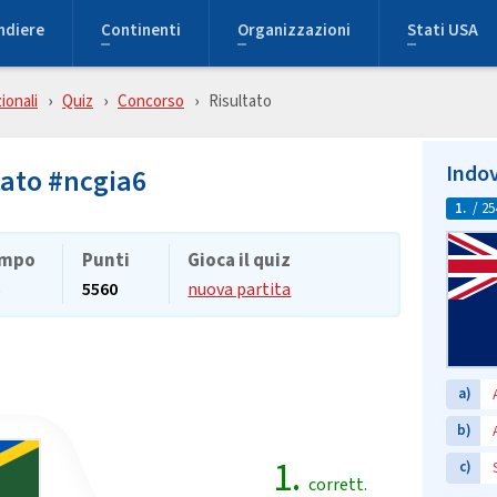
ndiere
Continenti
Organizzazioni
Stati USA
ionali
Quiz
Concorso
Risultato
Indov
tato #ncgia6
1.
/ 25
mpo
Punti
Gioca il quiz
s
5560
nuova partita
a)
b)
1.
c)
corrett.