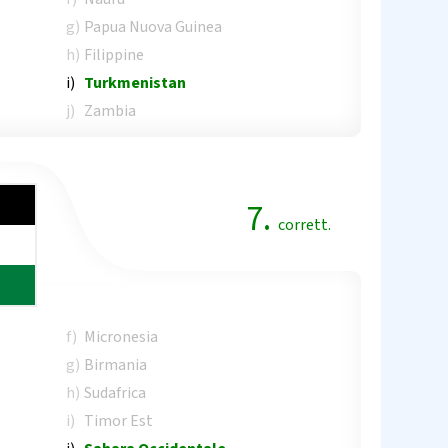
g)
Papua Nuova Guinea
h)
Filippine
i)
Turkmenistan
j)
Zambia
7.
corrett.
f)
Micronesia
g)
Birmania
h)
Sudafrica
i)
Timor Est