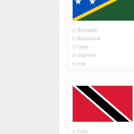
a)
Barbados
b)
Bielorussia
c)
Cipro
d)
Ungheria
e)
Iraq
a)
Cuba