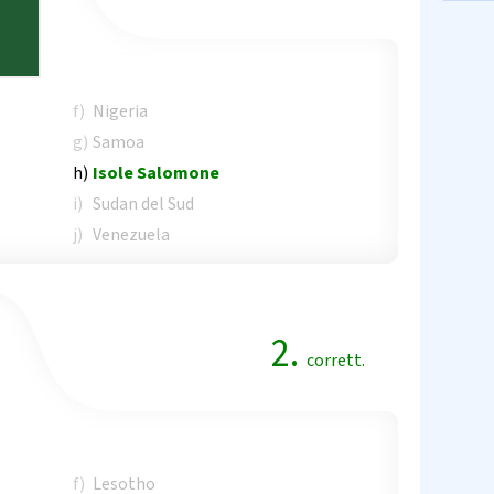
f)
Nigeria
g)
Samoa
h)
Isole Salomone
i)
Sudan del Sud
j)
Venezuela
2.
corrett.
f)
Lesotho