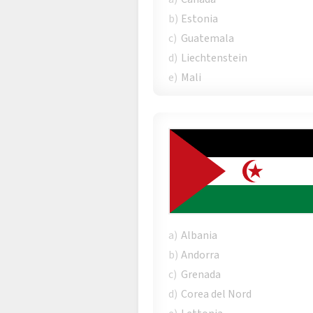
b)
Estonia
c)
Guatemala
d)
Liechtenstein
e)
Mali
a)
Albania
b)
Andorra
c)
Grenada
d)
Corea del Nord