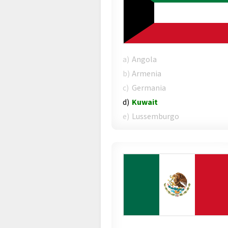
a)
Angola
b)
Armenia
c)
Germania
d)
Kuwait
e)
Lussemburgo