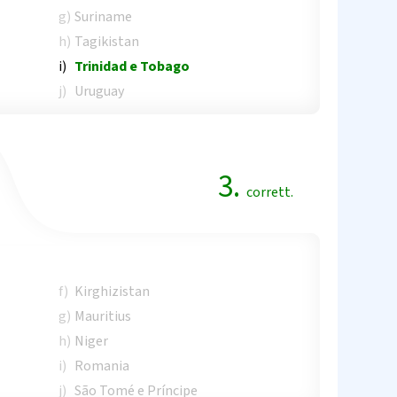
g)
Suriname
h)
Tagikistan
i)
Trinidad e Tobago
j)
Uruguay
3.
corrett.
f)
Kirghizistan
g)
Mauritius
h)
Niger
i)
Romania
j)
São Tomé e Príncipe