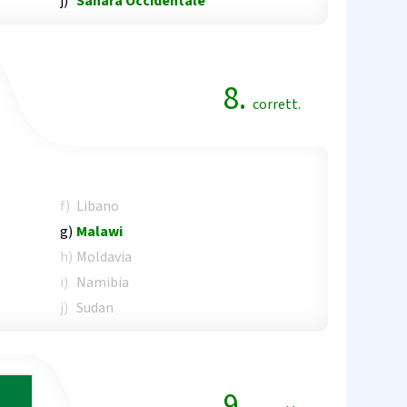
j)
Sahara Occidentale
8.
corrett.
f)
Libano
g)
Malawi
h)
Moldavia
i)
Namibia
j)
Sudan
9.