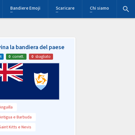
Bandiere Emoji
Scaricare
Chi siamo
ina la bandiera del paese
4
0
corrett.
0
sbagliato
Anguilla
Antigua e Barbuda
Saint Kitts e Nevis