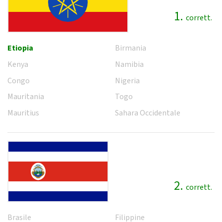
1.
corrett.
Etiopia
Birmania
Kenya
Namibia
Congo
Nigeria
Mauritania
Togo
Mauritius
Sahara Occidentale
2.
corrett.
Brasile
Filippine