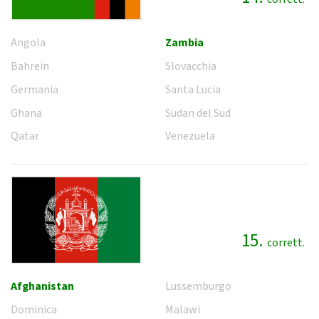
Angola
Zambia
Bahrein
Slovacchia
Germania
Santa Lucia
Ghana
Sudan del Sud
Qatar
Venezuela
15.
corrett.
Afghanistan
Lussemburgo
Dominica
Malawi