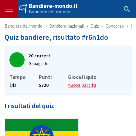
Bandiere-mondo.it
Bandiere del mondo
Bandiere del mondo
Bandiere nazionali
Quiz
Concorso
Ri
Quiz bandiere, risultato #r6n1do
20 corrett.
0 sbagliato
Tempo
Punti
Gioca il quiz
14s
5720
nuova partita
I risultati del quiz