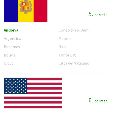
5.
corrett.
Andorra
Congo (Rep. Dem.)
Argentina
Malesia
Bahamas
Niue
Bolivia
Timor Est
Gibuti
Città del Vaticano
6.
corrett.