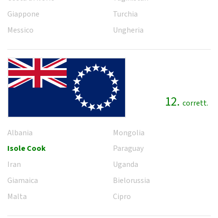
Giappone
Turchia
Messico
Ungheria
12.
corrett.
Albania
Mongolia
Isole Cook
Paraguay
Iran
Uganda
Giamaica
Bielorussia
Malta
Cipro