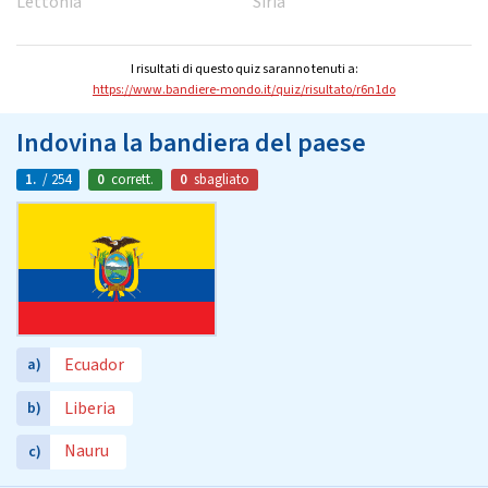
Lettonia
Siria
I risultati di questo quiz saranno tenuti a:
https://www.bandiere-mondo.it/quiz/risultato/r6n1do
Indovina la bandiera del paese
1.
/ 254
0
corrett.
0
sbagliato
Ecuador
a)
Liberia
b)
Nauru
c)