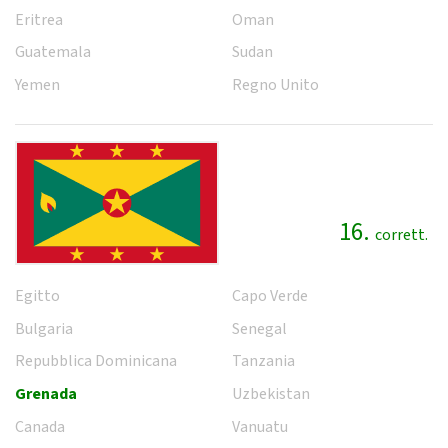
Eritrea
Oman
Guatemala
Sudan
Yemen
Regno Unito
16.
corrett.
Egitto
Capo Verde
Bulgaria
Senegal
Repubblica Dominicana
Tanzania
Grenada
Uzbekistan
Canada
Vanuatu