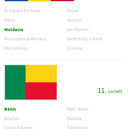
Antigua e Barbuda
Nepal
Italia
Austria
Moldavia
San Marino
Principato di Monaco
Saint Kitts e Nevis
Mozambico
Ucraina
11.
corrett.
Benin
Paesi Bassi
Bhutan
Ruanda
Costa d'Avorio
Tagikistan