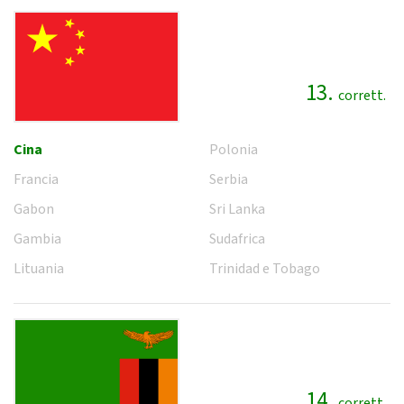
13.
corrett.
Cina
Polonia
Francia
Serbia
Gabon
Sri Lanka
Gambia
Sudafrica
Lituania
Trinidad e Tobago
14.
corrett.