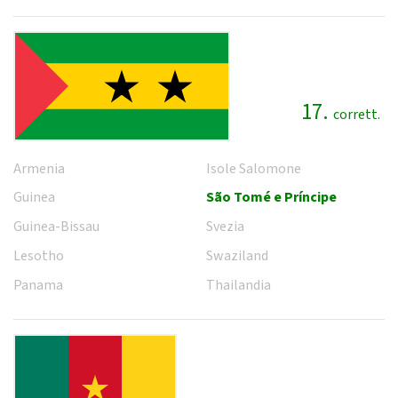
17.
corrett.
Armenia
Isole Salomone
Guinea
São Tomé e Príncipe
Guinea-Bissau
Svezia
Lesotho
Swaziland
Panama
Thailandia