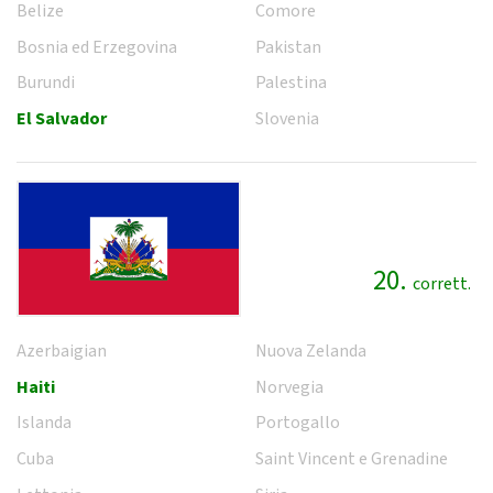
Belize
Comore
Bosnia ed Erzegovina
Pakistan
Burundi
Palestina
El Salvador
Slovenia
20.
corrett.
Azerbaigian
Nuova Zelanda
Haiti
Norvegia
Islanda
Portogallo
Cuba
Saint Vincent e Grenadine