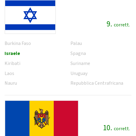
9.
corrett.
Burkina Faso
Palau
Israele
Spagna
Kiribati
Suriname
Laos
Uruguay
Nauru
Repubblica Centrafricana
10.
corrett.