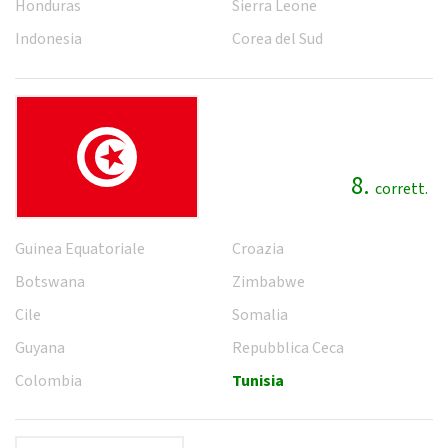
Honduras
Sierra Leone
Indonesia
Corea del Sud
8.
corrett.
Guinea Equatoriale
Croazia
Botswana
Zimbabwe
Cile
Somalia
Guyana
Repubblica Ceca
Colombia
Tunisia