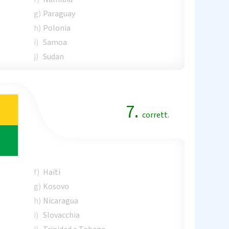
g)
Paraguay
h)
Polonia
i)
Samoa
j)
Sudan
7.
corrett.
f)
Haiti
g)
Kosovo
h)
Nicaragua
i)
Slovacchia