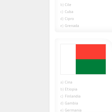
b)
Cile
c)
Cuba
d)
Cipro
e)
Grenada
a)
Cina
b)
Etiopia
c)
Finlandia
d)
Gambia
e)
Germania