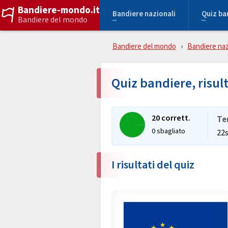
Bandiere-mondo.it
Bandiere nazionali
Quiz ba
Bandiere del mondo
Bandiere del mondo
Bandiere naz
Quiz bandiere, risul
20 corrett.
Te
0 sbagliato
22
I risultati del quiz