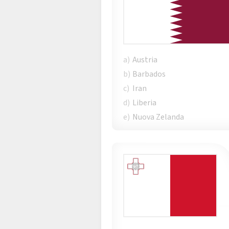
a)
Austria
b)
Barbados
c)
Iran
d)
Liberia
e)
Nuova Zelanda