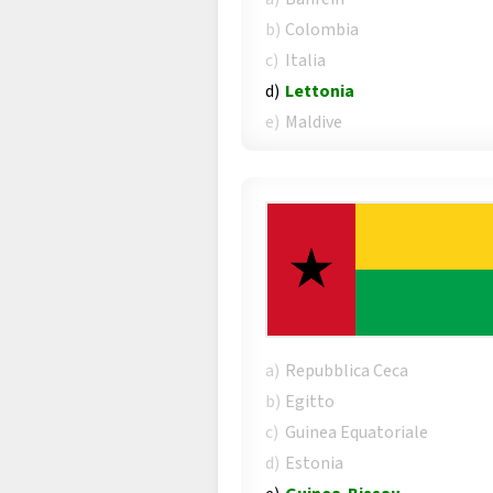
b)
Colombia
c)
Italia
d)
Lettonia
e)
Maldive
a)
Repubblica Ceca
b)
Egitto
c)
Guinea Equatoriale
d)
Estonia