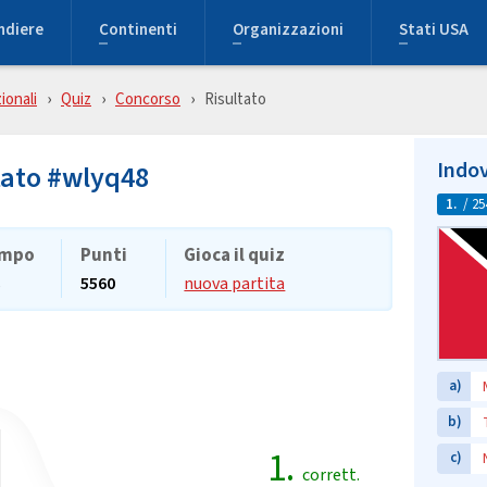
ndiere
Continenti
Organizzazioni
Stati USA
ionali
Quiz
Concorso
Risultato
Indov
tato #wlyq48
1.
/ 25
mpo
Punti
Gioca il quiz
s
5560
nuova partita
a)
b)
1.
c)
corrett.