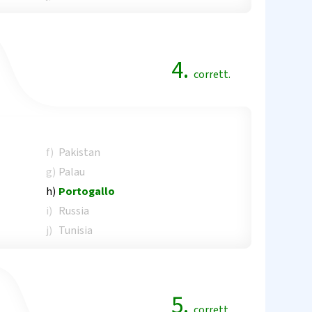
4.
corrett.
f)
Pakistan
g)
Palau
h)
Portogallo
i)
Russia
j)
Tunisia
5.
corrett.