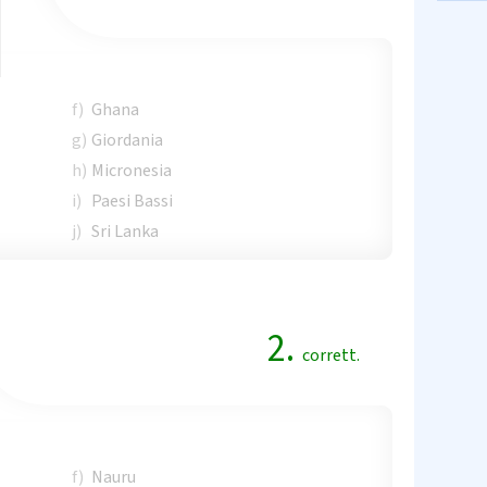
f)
Ghana
g)
Giordania
h)
Micronesia
i)
Paesi Bassi
j)
Sri Lanka
2.
corrett.
f)
Nauru