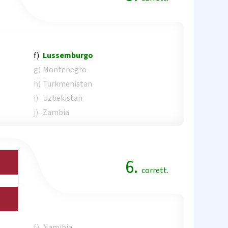
f)
Lussemburgo
g)
Montenegro
h)
Turkmenistan
i)
Uzbekistan
j)
Zambia
6.
corrett.
f)
Namibia