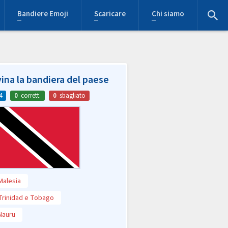
Bandiere Emoji
Scaricare
Chi siamo
ina la bandiera del paese
4
0
corrett.
0
sbagliato
Malesia
Trinidad e Tobago
Nauru