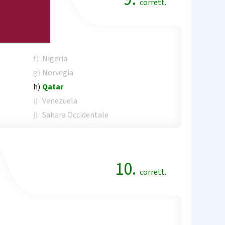
corrett.
f)
Nigeria
g)
Norvegia
h)
Qatar
i)
Venezuela
j)
Sahara Occidentale
10.
corrett.