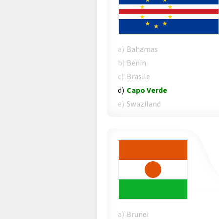
a)
Bahamas
b)
Benin
c)
Brasile
d)
Capo Verde
e)
Swaziland
a)
Brunei