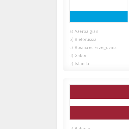
a)
Azerbaigian
b)
Bielorussia
c)
Bosnia ed Erzegovina
d)
Gabon
e)
Islanda
a)
Bahrein