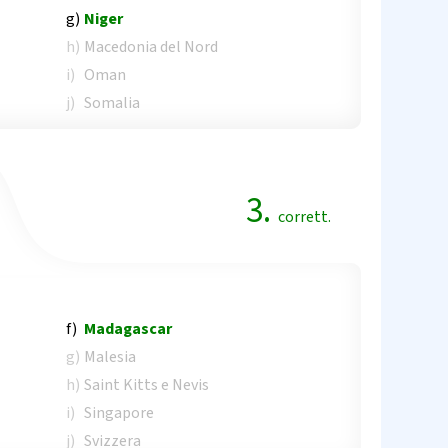
g)
Niger
h)
Macedonia del Nord
i)
Oman
j)
Somalia
3.
corrett.
f)
Madagascar
g)
Malesia
h)
Saint Kitts e Nevis
i)
Singapore
j)
Svizzera