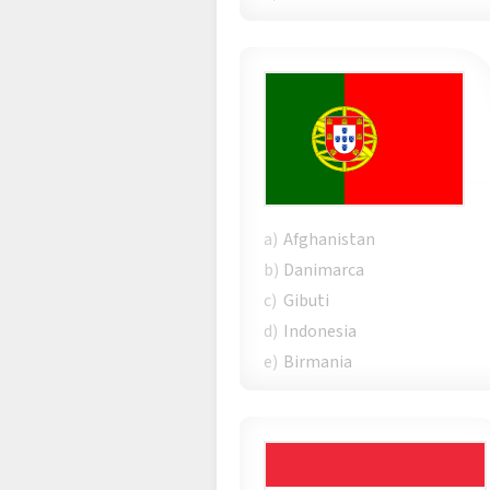
a)
Afghanistan
b)
Danimarca
c)
Gibuti
d)
Indonesia
e)
Birmania