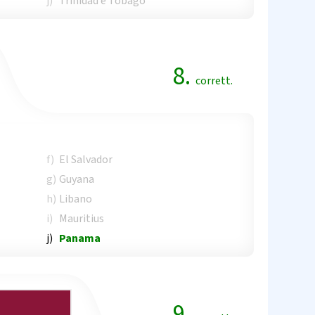
j)
Trinidad e Tobago
8.
corrett.
f)
El Salvador
g)
Guyana
h)
Libano
i)
Mauritius
j)
Panama
9.