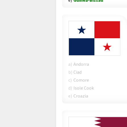
e)
Guinea-Bissau
a)
Andorra
b)
Ciad
c)
Comore
d)
Isole Cook
e)
Croazia