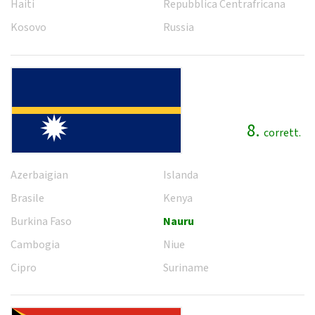
Haiti
Repubblica Centrafricana
Kosovo
Russia
8.
corrett.
Azerbaigian
Islanda
Brasile
Kenya
Burkina Faso
Nauru
Cambogia
Niue
Cipro
Suriname