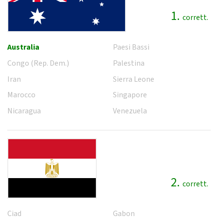
1.
corrett.
Australia
Paesi Bassi
Congo (Rep. Dem.)
Palestina
Iran
Sierra Leone
Marocco
Singapore
Nicaragua
Venezuela
2.
corrett.
Ciad
Gabon