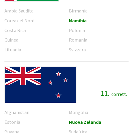
Arabia Saudita
Birmania
Corea del Nord
Namibia
Costa Rica
Polonia
Guinea
Romania
Lituania
Svizzera
11.
corrett.
Afghanistan
Mongolia
Estonia
Nuova Zelanda
Guyana
Sudafrica