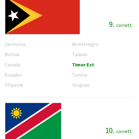
9.
corrett.
Germania
Montenegro
Bolivia
Taiwan
Canada
Timor Est
Ecuador
Tunisia
Filippine
Uruguay
10.
corrett.