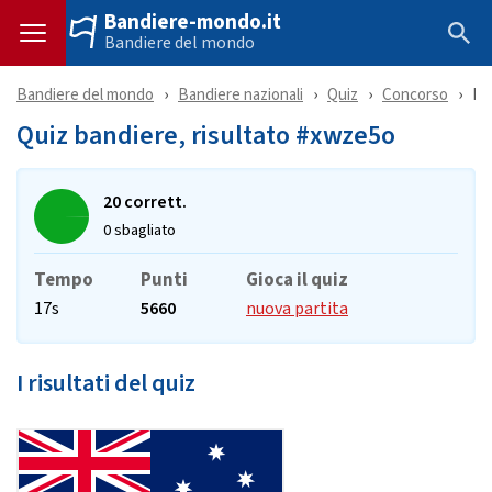
Bandiere-mondo.it
Bandiere del mondo
Bandiere del mondo
Bandiere nazionali
Quiz
Concorso
Ri
Quiz bandiere, risultato #xwze5o
20 corrett.
0 sbagliato
Tempo
Punti
Gioca il quiz
17s
5660
nuova partita
I risultati del quiz