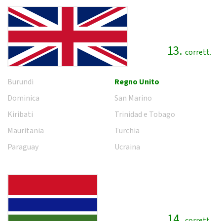
13.
corrett.
Burundi
Regno Unito
Dominica
San Marino
Kiribati
Trinidad e Tobago
Mauritania
Turchia
Paraguay
Ucraina
14.
corrett.