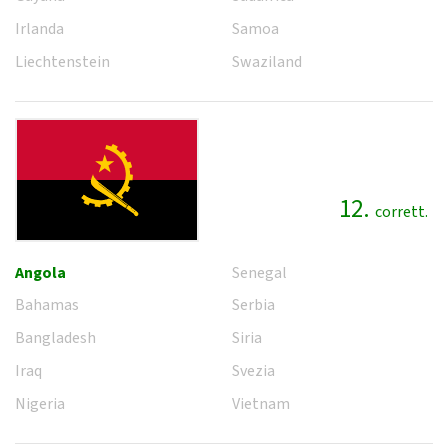
Irlanda
Samoa
Liechtenstein
Swaziland
12.
corrett.
Angola
Senegal
Bahamas
Serbia
Bangladesh
Siria
Iraq
Svezia
Nigeria
Vietnam