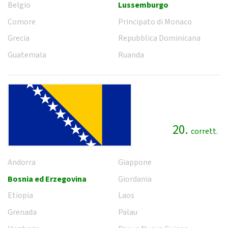
Belgio
Lussemburgo
Comore
Principato di Monaco
Grecia
Repubblica Dominicana
Guatemala
Ruanda
20.
corrett.
Andorra
Giappone
Bosnia ed Erzegovina
Giordania
Etiopia
Laos
Grenada
Palau