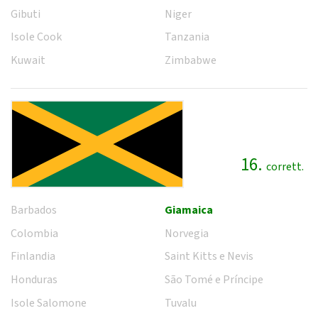
Gibuti
Niger
Isole Cook
Tanzania
Kuwait
Zimbabwe
16.
corrett.
Barbados
Giamaica
Colombia
Norvegia
Finlandia
Saint Kitts e Nevis
Honduras
São Tomé e Príncipe
Isole Salomone
Tuvalu