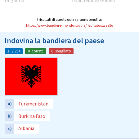
Ungheria
Papua Nuova Guinea
I risultati di questo quiz saranno tenuti a:
https://www.bandiere-mondo.it/quiz/risultato/xwze5o
Indovina la bandiera del paese
1.
/ 254
0
corrett.
0
sbagliato
Turkmenistan
a)
Burkina Faso
b)
Albania
c)