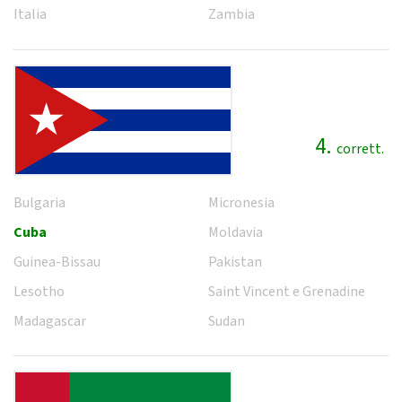
Italia
Zambia
4.
corrett.
Bulgaria
Micronesia
Cuba
Moldavia
Guinea-Bissau
Pakistan
Lesotho
Saint Vincent e Grenadine
Madagascar
Sudan