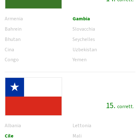
Armenia
Gambia
Bahrein
Slovacchia
Bhutan
Seychelles
Cina
Uzbekistan
Congo
Yemen
15.
corrett.
Albania
Lettonia
Cile
Mali