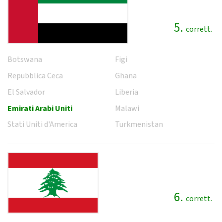
5.
corrett.
Botswana
Figi
Repubblica Ceca
Ghana
El Salvador
Liberia
Emirati Arabi Uniti
Malawi
Stati Uniti d'America
Turkmenistan
6.
corrett.