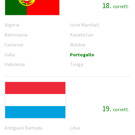
18.
corrett.
Algeria
Isole Marshall
Bielorussia
Kazakistan
Camerun
Maldive
India
Portogallo
Indonesia
Tonga
19.
corrett.
Antigua e Barbuda
Libia