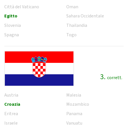
Città del Vaticano
Oman
Egitto
Sahara Occidentale
Slovenia
Thailandia
Spagna
Togo
3.
corrett.
Austria
Malesia
Croazia
Mozambico
Eritrea
Panama
Israele
Vanuatu