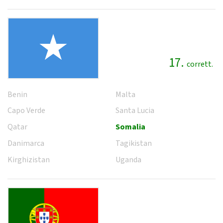
17.
corrett.
Benin
Malta
Capo Verde
Santa Lucia
Qatar
Somalia
Danimarca
Tagikistan
Kirghizistan
Uganda